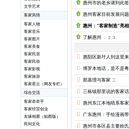
惠州市的老乡请到此签
文学艺术
人
惠州客家目前发展问题
·
客家风情
客
客家人物
惠州：“客家制造”亮
客家音乐
家
了解惠州
...
2
3
客家图片
网
客家美食
H
客家民居
ak
惠阳区新圩人到这里来
客家民俗
ka
博罗本地话，是不是粤
客家影视
O
客家旅游
那基理与客家
nli
客家星云（网友专栏）
ne
三栋镇那里说的客家话
综合交流
.c
客家牵牵手
惠州东江本地唔系客家
o
客家经贸创业
广东惠州：手绘漫画带
m
友缘相册（贴图版）
民间文化
惠州市各区县主要姓氏详