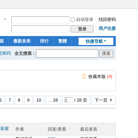
自动登录
找回密码
名
用户注册
登录
园
最新发表
排行
繁體
快捷导航
盐焗鸡
全文搜索：
收藏本版
(
4
)
6
7
8
9
10
... 28
/ 28 页
下一页
新窗
作者
回复/查看
最后发表