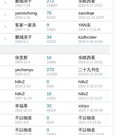
鹏城浪子
272
东瞧西看
2004-7-29
134587
2025-6-17 15:57
隐
藏
yanxiuhong
76
zaxokqe
置
顶
2004-1-29
61302
2012-11-24 10:07
隐
帖
藏
客家一家亲
9
YAN东
置
顶
2007-7-11
12561
2009-1-7 21:48
隐
帖
藏
鹏城浪子
34
kzdhcster
置
顶
2004-6-1
42313
2008-6-29 01:58
隐
帖
藏
置
顶
帖
张贵辉
16
东瞧西看
2004-12-4
10496
2025-6-17 16:02
yechenyu
270
二十九书生
2005-3-27
161992
2023-6-12 20:06
hillv2
0
hillv2
2023-2-19
5065
2023-2-19 17:07
hillv2
16
hillv2
2007-11-14
12505
2023-2-11 01:27
幸福果
32
xiziyu
2012-12-21
45219
2021-7-26 09:39
不以物喜
0
不以物喜
2021-3-8
6524
2021-3-8 23:26
不以物喜
0
不以物喜
2020-11-22
16983
2020-11-22 14:49