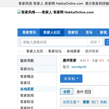
客家风情·客家人·客家网 HakkaOnline.com
展示客家风情魅
客家资讯
客家人社区
客家话
音乐
影视
搜索
»
客家人社区
›
客家论坛
›
各地客家
›
惠州客家
客
惠州客家
版块导航
今日:
0
|
主题:
971
|
家
版主:
woodgold
客家论坛
风
客家概说
发新帖
情
客家话
—
各地客家
全部
惠州
20
—
客家新闻
客
客家联谊
全部主题
最新
热门
热帖
家
客家姓氏