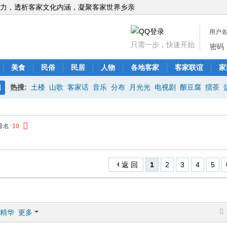
力，透析客家文化内涵，凝聚客家世界乡亲
用户
只需一步，快速开始
密码
美食
民俗
民居
人物
各地客家
客家联谊
家
热搜:
土楼
山歌
客家话
音乐
分布
月光光
电视剧
酿豆腐
擂茶
搜
索
排名:
10
返 回
1
2
3
4
5
精华
更多