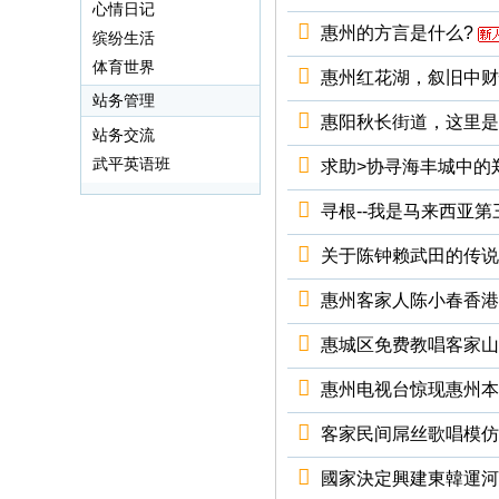
心情日记
惠州的方言是什么?
缤纷生活
体育世界
惠州红花湖，叙旧中财情
站务管理
惠阳秋长街道，这里是
站务交流
武平英语班
求助>协寻海丰城中的
寻根--我是马来西亚
关于陈钟赖武田的传说
惠州客家人陈小春香港
惠城区免费教唱客家山
惠州电视台惊现惠州本
客家民间屌丝歌唱模仿秀
國家決定興建東韓運河