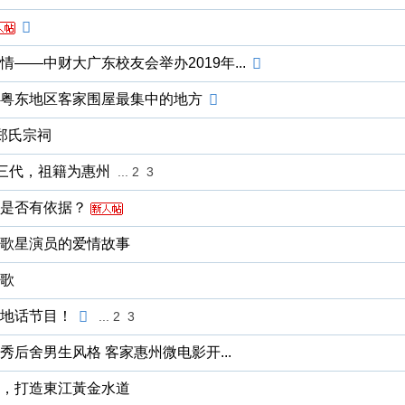
——中财大广东校友会举办2019年...
粤东地区客家围屋最集中的地方
郑氏宗祠
第三代，祖籍为惠州
...
2
3
是否有依据？
歌星演员的爱情故事
歌
地话节目！
...
2
3
后舍男生风格 客家惠州微电影开...
，打造東江黃金水道