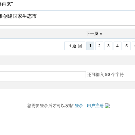
再来”
力推创建国家生态市
下一页 »
返 回
1
2
3
4
5
还可输入
80
个字符
您需要登录后才可以发帖
登录
|
用户注册