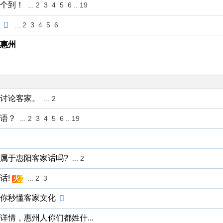
个到！
...
2
3
4
5
6
..
19
...
2
3
4
5
6
相惠州
讨论客家。
...
2
语？
...
2
3
4
5
6
..
19
属于惠阳客家话吗?
...
2
话!
...
2
3
火
你秒懂客家文化
情，惠州人你们都姓什...