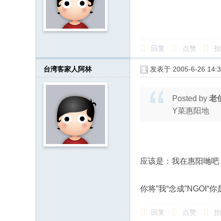
回复
点赞
拍
台湾客家人阿林
发表于 2005-6-26 14:3
Posted by
老
Y菜惠阳地
应该是：我在惠阳哋吧
你将”我“念成”NGO
回复
点赞
拍