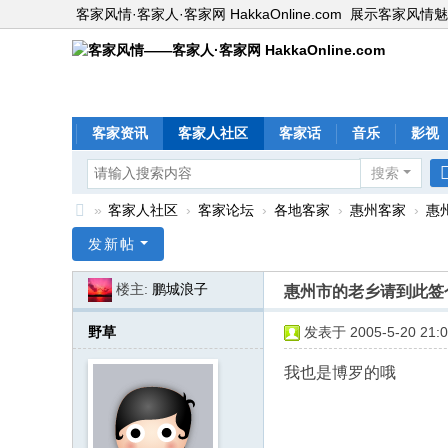
客家风情·客家人·客家网 HakkaOnline.com
展示客家风情魅
客家资讯
客家人社区
客家话
音乐
影视
搜索
»
客家人社区
›
客家论坛
›
各地客家
›
惠州客家
›
惠
客
发新帖
家
楼主:
鹏城浪子
惠州市的老乡请到此签
风
情
野草
发表于 2005-5-20 21:0
—
我也是博罗的哦
—
客
家