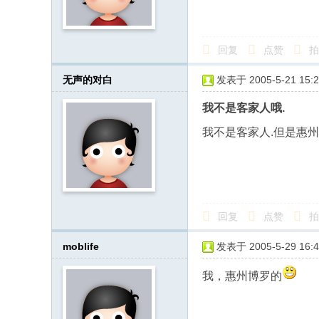
人
·
回复
点赞
拍
客
家
无声的对白
发表于 2005-5-21 15:2
网
我不是客家人哦.
H
我不是客家人.但是惠州人
ak
ka
O
nli
回复
点赞
拍
ne
.c
moblife
发表于 2005-5-29 16:4
o
我，惠州博罗的
m