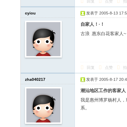
回复
点赞
拍
cyiou
发表于 2005-8-13 17:5
自家人！·！
古浪 惠东白花客家人~！！
回复
点赞
拍
zha040217
发表于 2005-8-17 20:4
潮汕地区工作的客家人
我是惠州博罗杨村人，
系。