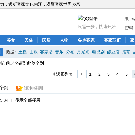
力，透析客家文化内涵，凝聚客家世界乡亲
用户
只需一步，快速开始
密码
美食
民俗
民居
人物
各地客家
客家联谊
家
热搜:
土楼
山歌
客家话
音乐
分布
月光光
电视剧
酿豆腐
擂茶
搜
州市的老乡请到此签个到！
索
返回列表
1
2
3
4
5
个到！
火
[复制链接]
9:34
|
显示全部楼层