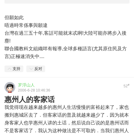
但願如此
唔過時常係事與願違
台灣在過三五十年,客話可能就末忒咧!大陸可能亦將步入後
塵!
聯合國教科文組織咩有報導,全球多種語言(尤其原住民及方
言)正極速消失中....
支持
反对
罗浮山人
#
52
2006-6-28 10:46:36
惠州人的客家话
我觉得现在越来越多的惠州人生活慢慢的富裕起来了，家也
搬到惠城区去了．但客家话的普及就越来越少了．因为就本
身客家人也学惠州人讲的土话，然后说自己说的是惠州话而
不是客家话了．我认为这种做法是不可取的．当我们惠州人