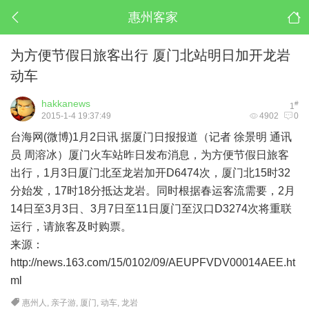
惠州客家
为方便节假日旅客出行 厦门北站明日加开龙岩
动车
hakkanews
#
1
2015-1-4 19:37:49
4902
0
台海网(微博)1月2日讯 据厦门日报报道（记者 徐景明 通讯
员 周溶冰）厦门火车站昨日发布消息，为方便节假日旅客
出行，1月3日厦门北至龙岩加开D6474次，厦门北15时32
分始发，17时18分抵达龙岩。同时根据春运客流需要，2月
14日至3月3日、3月7日至11日厦门至汉口D3274次将重联
运行，请旅客及时购票。
来源：
http://news.163.com/15/0102/09/AEUPFVDV00014AEE.ht
ml
惠州人
,
亲子游
,
厦门
,
动车
,
龙岩