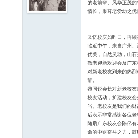
的老前辈、风华正茂的
人
情长，秉尊老爱幼之优
·
客
家
又忆校庆如昨日，再顾
网
临近中午，来自广州、
H
优美，自然灵动，山石
ak
敬老迎新欢迎会及广东
ka
对新老校友到来的热烈
O
辞。
nli
黎同锐会长对新老校友
ne
校友活动，扩建校友会
.c
当。老校友是我们的财
o
后表示非常感谢各位老
m
随后广东校友会陈亿有
命的中财奋斗之力，鼓