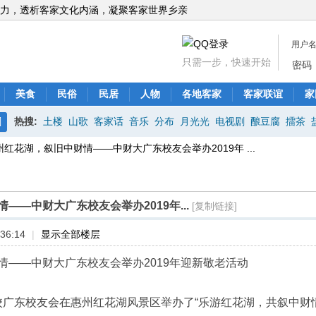
力，透析客家文化内涵，凝聚客家世界乡亲
用户
只需一步，快速开始
密码
美食
民俗
民居
人物
各地客家
客家联谊
家
热搜:
土楼
山歌
客家话
音乐
分布
月光光
电视剧
酿豆腐
擂茶
搜
州红花湖，叙旧中财情——中财大广东校友会举办2019年 ...
索
——中财大广东校友会举办2019年...
[复制链接]
36:14
|
显示全部楼层
情——中财大广东校友会举办2019年迎新敬老活动
，我校广东校友会在惠州红花湖风景区举办了“乐游红花湖，共叙中