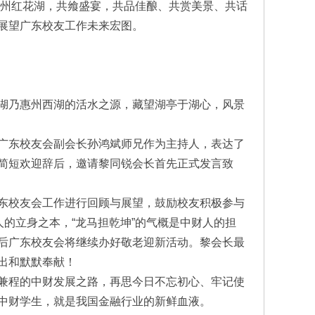
惠州红花湖，共飨盛宴，共品佳酿、共赏美景、共话
展望广东校友工作未来宏图。
湖乃惠州西湖的活水之源，藏望湖亭于湖心，风景
广东校友会副会长孙鸿斌师兄作为主持人，表达了
简短欢迎辞后，邀请黎同锐会长首先正式发言致
东校友会工作进行回顾与展望，鼓励校友积极参与
的立身之本，“龙马担乾坤”的气概是中财人的担
后广东校友会将继续办好敬老迎新活动。黎会长最
出和默默奉献！
兼程的中财发展之路，再思今日不忘初心、牢记使
中财学生，就是我国金融行业的新鲜血液。