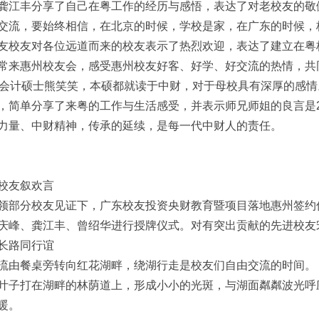
龚江丰分享了自己在粤工作的经历与感悟，表达了对老校友的敬
交流，要始终相信，在北京的时候，学校是家，在广东的时候，
友校友对各位远道而来的校友表示了热烈欢迎，表达了建立在粤
常来惠州校友会，感受惠州校友好客、好学、好交流的热情，共
级会计硕士熊笑笑，本硕都就读于中财，对于母校具有深厚的感情
，简单分享了来粤的工作与生活感受，并表示师兄师姐的良言是2
力量、中财精神，传承的延续，是每一代中财人的责任。
校友叙欢言
领部分校友见证下，广东校友投资央财教育暨项目落地惠州签约
庆峰、龚江丰、曾绍华进行授牌仪式。对有突出贡献的先进校友
长路同行谊
流由餐桌旁转向红花湖畔，绕湖行走是校友们自由交流的时间。
叶子打在湖畔的林荫道上，形成小小的光斑，与湖面粼粼波光呼
暖。