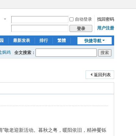
自动登录
找回密码
名
用户注册
登录
园
最新发表
排行
繁體
快捷导航
盐焗鸡
全文搜索：
返回列表
财情”敬老迎新活动。暮秋之粤，暖阳依旧，精神矍铄