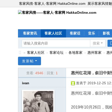
客家风情·客家人·客家网 HakkaOnline.com
展示客家风情魅
客家资讯
客家人社区
客家话
音乐
影视
搜索
»
客家人社区
›
客家论坛
›
各地客家
›
惠州客家
›
惠
客
发新帖
家
惠州红花湖，叙旧中财情
查看:
4946
|
回复:
1
风
情
ivan
发表于 2019-12-25 12:
—
惠州红花湖，叙旧中财
—
客
2019年10月26日
家