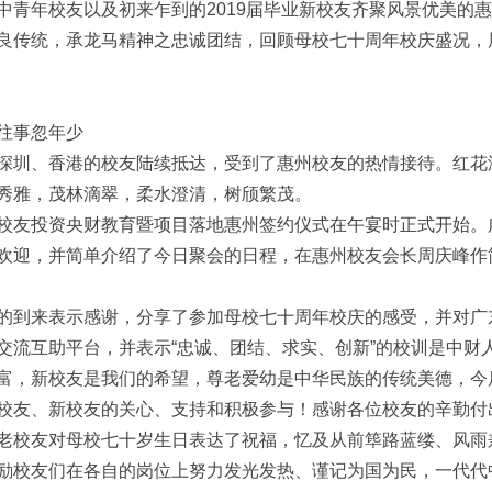
中青年校友以及初来乍到的2019届毕业新校友齐聚风景优美的
良传统，承龙马精神之忠诚团结，回顾母校七十周年校庆盛况，
往事忽年少
深圳、香港的校友陆续抵达，受到了惠州校友的热情接待。红花
秀雅，茂林滴翠，柔水澄清，树颀繁茂。
校友投资央财教育暨项目落地惠州签约仪式在午宴时正式开始。
欢迎，并简单介绍了今日聚会的日程，在惠州校友会长周庆峰作
的到来表示感谢，分享了参加母校七十周年校庆的感受，并对广
交流互助平台，并表示“忠诚、团结、求实、创新”的校训是中财人
富，新校友是我们的希望，尊老爱幼是中华民族的传统美德，今
校友、新校友的关心、支持和积极参与！感谢各位校友的辛勤付
老校友对母校七十岁生日表达了祝福，忆及从前筚路蓝缕、风雨
励校友们在各自的岗位上努力发光发热、谨记为国为民，一代代