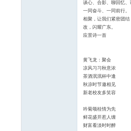
谈心、合影、聊回忆、
一同奋斗、一同前行。
相聚，让我们紧密团结
改，闪耀广东。
应景诗一首
黄飞龙：聚会
凉风习习秋意浓
茶酒泯泯杯中逢
秋凉时节邀相见
新老校友多笑容
吟菊颂桂情为先
鲜花盛开惹人缠
财富看淡时时醉