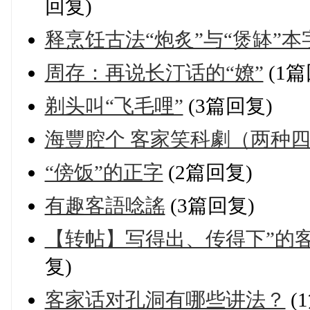
回复)
释烹饪古法“炮炙”与“煲缽”本
周存：再说长汀话的“嫽”
(1篇
剃头叫“飞毛哩”
(3篇回复)
海豐腔个 客家笑科劇（两种
“傍饭”的正字
(2篇回复)
有趣客語唸謠
(3篇回复)
【转帖】写得出、传得下”的
复)
客家话对孔洞有哪些讲法？
(