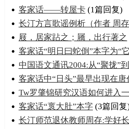
客家话——转屋卡
(1篇回复)
长汀方言歌谣例析（作者 周
屐，居家跕之；屩，出行著之
客家话“明日曰蛇倒”本字为“它
中国语文通讯2004:从“聚拢”
客家话中“日头”最早出现在唐
Tw罗肇锦研究汉语如何进入
客家话“褱大肚”本字
(3篇回复
长汀师范退休教师周存:学好