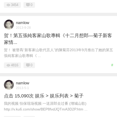
3454
0
namlow
2013-9-28
贺！第五張純客家山歌專輯《十二月想郎—菊子新客
家情...
贺！ 被譽爲“新客家山歌代言人”的陳菊芬2013年9月推出了她的第五
張純客家山歌專輯《 ...
4816
0
#
namlow
2013-5-1
点击 15,090次 娱乐 > 娱乐列表 > 菊子
我的视频 怡保现场视频:一送涯郎去过番 (增城山歌)
http://v.ku6.com/show/BEP8fvdJQTmA3D2P.htm ...