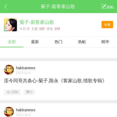
菊子-新客家山歌
发帖
菊子-新客家山歌
收藏
今日:
0
主题:
163
排名:
104
全部
最新
热门
热帖
精华
hakkanews
2013-11-6
厓今同哥共条心-菊子.陈永《客家山歌.情歌专辑》
2896
0
hakkanews
2013-11-6