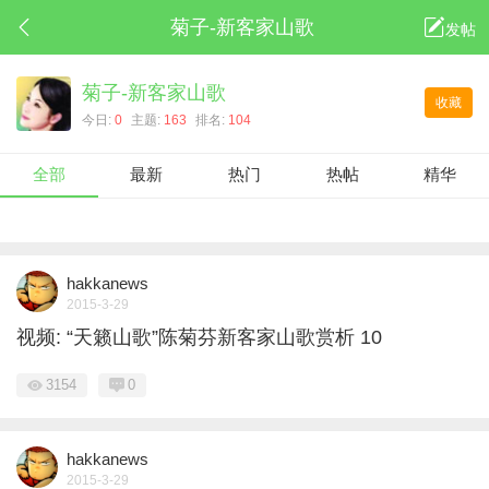
菊子-新客家山歌
发帖
菊子-新客家山歌
收藏
今日:
0
主题:
163
排名:
104
全部
最新
热门
热帖
精华
hakkanews
2015-3-29
视频: “天籁山歌”陈菊芬新客家山歌赏析 10
3154
0
hakkanews
2015-3-29