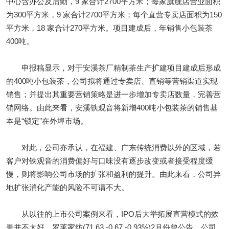
中心含办公及后勤，9 家合计2700平方米；每家旗舰店营业面积
为300平方米，9 家合计2700平方米；每个直营专卖店面积为150
平方米，18 家合计270平方米。项目建成后，年销售小包装茶
400吨。
申报稿显示，对于安溪茶厂精制茶生产扩建项目建成后形成
的400吨小包装茶，公司拟将通过专卖店、直销等营销渠道实现
销售；并提出其重要营销策略是进一步增加专卖店数量，完善营
销网络。由此来看，安溪铁观音将新增400吨小包装茶的销售基
本是“锁定”在外埠市场。
对此，公司亦承认，在福建、广东传统消费以外的区域，若
客户对铁观音的消费偏好与口味没有逐步改变或者接受程度缓
慢，则将影响公司市场的扩张和盈利的提升。由此来看，公司异
地扩张消化产能的风险不可谓不大。
从以往的上市公司案例来看，IPO后大举拓展直营模式的效
果并不太好，罗莱家纺(71.63,-0.67,-0.93%)2月份曾公告，公司