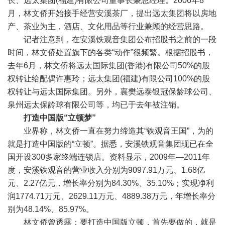
长、远太集团(福建)有限公司董事长兼总经理。2006年8
月，林文侨开始接手经营安溪茶厂，提出远太集团将以房地
产、茶业为主，酒店、文化用品等行业兼顾的经营思路。
记者注意到，在安溪铁观音集团公布招股书之前的一段
时间，林文侨处置旗下的各类“动作”很频繁。根据招股书，
去年6月，林文侨将远太国际集团(香港)有限公司50%的股
权转让给配偶许惠玲；远太集团(福建)有限公司100%的股
权转让与远太国际集团。另外，襄樊远泰银冠保龄球公司、
泉州远太保龄球有限公司等，均已于去年被注销。
打造中国版“立顿梦”
业界称，林文侨一直在努力缔造其“铁观音王国”，为的
就是打造中国版的“立顿”。据悉，安溪铁观音集团现已在全
国开设300多家终端连锁店。资料显示，2009年—2011年
度，安溪铁观音的营业收入分别为9097.91万元、1.68亿
元、2.27亿元，增长率分别为84.30%、35.10%；实现净利
润1774.71万元、2629.11万元、4889.38万元，年增长率分
别为48.14%、85.97%。
林文侨曾透露：要打造中国版立顿，首先要做的，就是