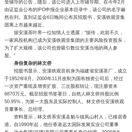
受辅导的公告，随后，该公司进入上市辅导期。在今年2月
由证监会公布的IPO申报企业基本目录中，该公司的名字赫
然在列。直到证监会6日晚间公布其招股书，安溪铁观音集
团离上市越来越近。
据安溪茶叶界一位知情人士透露：“据传，此前不久，
一家风投机构已成为安溪铁观音集团的主要风险投资股东，
为了扩大规模，该公司也曾吸引数位安溪当地的商人参
股。”
身份复杂的林文侨
招股书显示，安溪铁观音前身为福建省安溪茶厂，成立
于1952年8月。2000年11月改制为国有独资公司后，经过
一次资产重组及增资扩股、三次股权转让，现注册资本
6870万元。截至招股书签署日，自然人林文侨持股比例
50.95%，为第一大股东及实际控制人。林文侨任安溪铁观
音董事长、总经理。
资料显示，林文侨系安溪县魁斗镇凤山村人，已移居香
港。自1990年起，他任香港远太国际发展实业公司董事