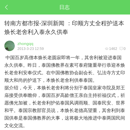
日志
转南方都市报-深圳新闻 ：印顺方丈全程护送本
焕长老舍利入泰永久供奉
zhongqq
2013-3-23 12:59
1462
0
中国百岁高僧本焕长老圆寂即将一年，其舍利被迎进泰国
永久供奉。昨日，泰国佛教界在素可泰府隆重举行恭迎本焕
长老舍利安奉仪式。在中国佛教协会副会长、弘法寺方丈印
顺大和尚的护送下，本焕长老舍利供奉泰国。
据介绍，今天，本焕长老舍利将分别于泰国皇家寺院及郑王
庙接受供奉瞻仰，泰国百岁高龄僧王亲自主持祈福仪式，祈
愿佛光加被，长老舍利护佑泰国风调雨顺、国泰民安、世界
和平。泰国宗教部官员说，本焕长老德高望重，其舍利到泰
国供奉是泰国佛教界的大事，这将极大地推进中泰两国民间
文化交流。