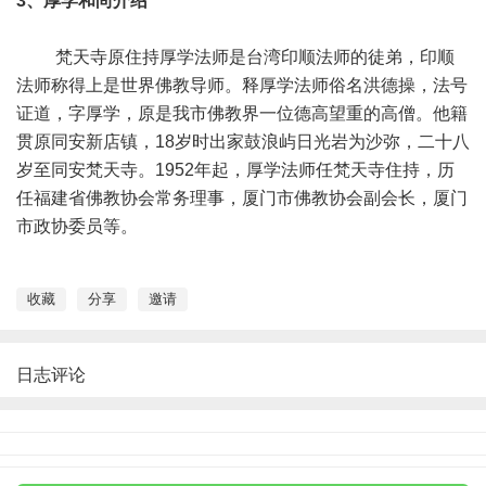
3、厚学和尚介绍
梵天寺原住持厚学法师是台湾印顺法师的徒弟，印顺
法师称得上是世界佛教导师。释厚学法师俗名洪德操，法号
证道，字厚学，原是我市佛教界一位德高望重的高僧。他籍
贯原同安新店镇，18岁时出家鼓浪屿日光岩为沙弥，二十八
岁至同安梵天寺。1952年起，厚学法师任梵天寺住持，历
任福建省佛教协会常务理事，厦门市佛教协会副会长，厦门
市政协委员等。
收藏
分享
邀请
日志评论