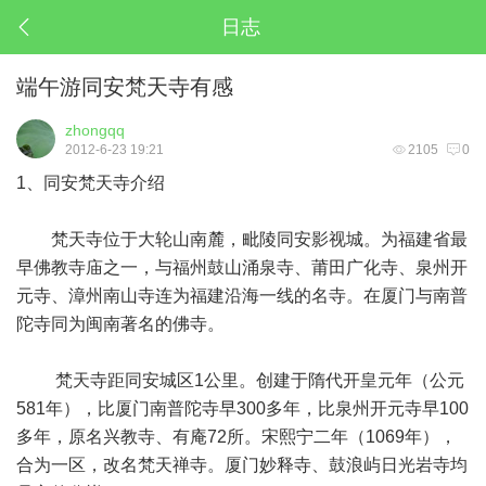
日志
端午游同安梵天寺有感
zhongqq
2012-6-23 19:21
2105
0
1、同安梵天寺介绍
梵天寺位于大轮山南麓，毗陵同安影视城。为福建省最
早佛教寺庙之一，与福州鼓山涌泉寺、莆田广化寺、泉州开
元寺、漳州南山寺连为福建沿海一线的名寺。在厦门与南普
陀寺同为闽南著名的佛寺。
梵天寺距同安城区1公里。创建于隋代开皇元年（公元
581年），比厦门南普陀寺早300多年，比泉州开元寺早100
多年，原名兴教寺、有庵72所。宋熙宁二年（1069年），
合为一区，改名梵天禅寺。厦门妙释寺、鼓浪屿日光岩寺均