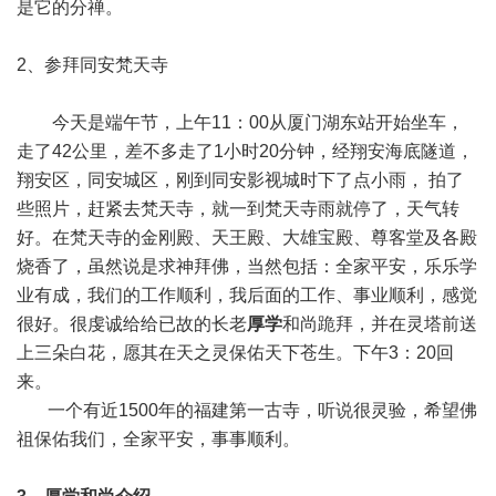
是它的分禅。
2、参拜同安梵天寺
今天是端午节，上午11：00从厦门湖东站开始坐车，
走了42公里，差不多走了1小时20分钟，经翔安海底隧道，
翔安区，同安城区，刚到同安影视城时下了点小雨， 拍了
些照片，赶紧去梵天寺，就一到梵天寺雨就停了，天气转
好。在梵天寺的金刚殿、天王殿、大雄宝殿、尊客堂及各殿
烧香了，虽然说是求神拜佛，当然包括：全家平安，乐乐学
业有成，我们的工作顺利，我后面的工作、事业顺利，感觉
很好。很虔诚给给已故的长老
厚学
和尚跪拜，并在灵塔前送
上三朵白花，愿其在天之灵保佑天下苍生。下午3：20回
来。
一个有近1500年的福建第一古寺，听说很灵验，希望佛
祖保佑我们，全家平安，事事顺利。