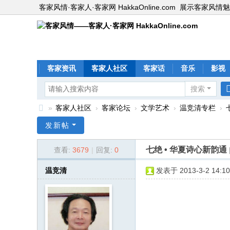
客家风情·客家人·客家网 HakkaOnline.com
展示客家风情魅
客家资讯
客家人社区
客家话
音乐
影视
搜索
»
客家人社区
›
客家论坛
›
文学艺术
›
温竞清专栏
›
客
发新帖
家
七绝 • 华夏诗心新韵通
查看:
3679
|
回复:
0
风
情
温竞清
发表于 2013-3-2 14:10
—
—
客
家