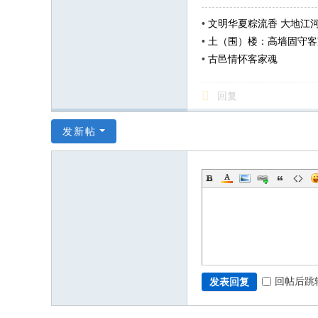
•
文明华夏粽流香 大地江
•
土（围）楼：高墙固守客
•
古邑情怀客家魂
回复
发新帖
回帖后跳
发表回复