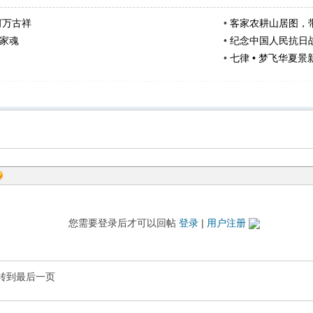
河万古祥
•
客家农耕山居图，
家魂
•
纪念中国人民抗日
•
七律 • 梦飞华夏景
您需要登录后才可以回帖
登录
|
用户注册
转到最后一页