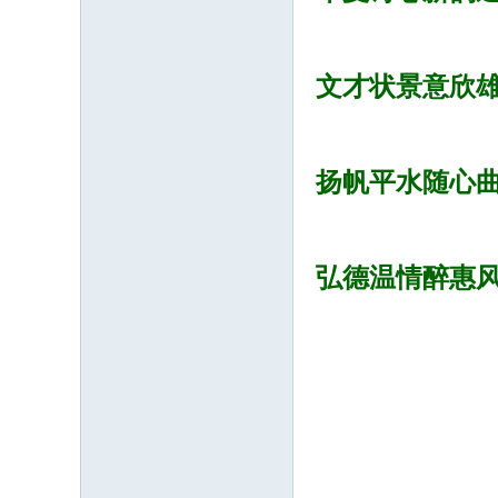
文才状景意欣
扬帆平水随心
弘德温情醉惠