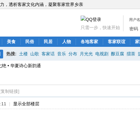
力，透析客家文化内涵，凝聚客家世界乡亲
用户
只需一步，快速开始
密码
美食
民俗
民居
人物
各地客家
客家联谊
家
热搜:
土楼
山歌
客家话
音乐
分布
月光光
电视剧
酿豆腐
擂茶
搜
七绝 • 华夏诗心新韵通
索
[复制链接]
:11
|
显示全部楼层