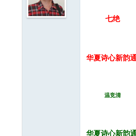
人
·
七绝
客
家
网
H
华夏诗心新韵
ak
ka
O
nli
温竞清
ne
.c
o
m
华夏诗心新韵