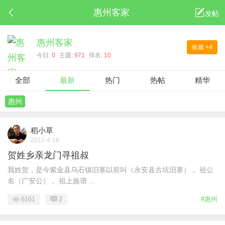
惠州客家
发帖
惠州客家
收藏
+4
今日:
0
主题:
971
排名:
10
全部
最新
热门
热帖
精华
惠州
稻小草
2012-4-18
贺姓乡亲龙门寻祖叔
我姓贺，是今紫金县乌石镇旧寨以前叫（永安县古坑旧寨）， 祖公
名（广安公） 。祖上族谱 ...
6161
2
#惠州