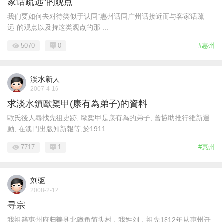
家话疏远”的观点
我们要如何去对待类似于认同“惠州话同广州话接近而与客家话疏
远”的观点以及持这类观点的那 ...
5070
0
#惠州
淡水新人
2007-4-16
求淡水鎮歐榘甲(康有為弟子)的資料
歐氏後人尋找先祖史跡, 歐榘甲是康有為的弟子, 曾協助推行維新運
動, 在澳門出版知新報等,於1911 ...
7717
1
#惠州
刘驱
2008-2-12
寻宗
我祖籍惠州府归善县北障角简头村，我姓刘，祖先1812年从惠州迁