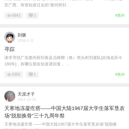
至广西。有谁知道过去的“惠州府归 ...
6843
2
#惠州
刘驱
2008-2-11
寻踪
请求寻找广东惠州府归善县北嶂脚（角）简头村刘屋队[此地名距今
180年]，有哪位朋友知道请回复， ...
6350
1
#惠州
天涯才子
2007-12-30
天寒地冻凝疙瘩——中国大陆1967届大学生落军垦农
场“脱胎换骨”三十九周年祭
天寒地冻凝疙瘩 ——中国大陆1967届大学生落军垦农场“脱胎换