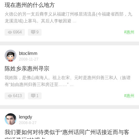
现在惠州的什么地方
火德公的另一支后裔李义从福建汀州移居清流县(今福建省西部，九
龙溪流域)上寨马。其后人李敏因避 ...
6964
9
#惠州
btoclimm
2008-11-27
陈姓乡亲惠州寻宗
我姓陈，是佛山南海人。祖上在宋、元时是惠州归善三和人（族谱
有“始由惠州归善三和房迁至……” ...
6413
1
#惠州
lengdy
2008-8-27
我们要如何对待类似于“惠州话同广州话接近而与客