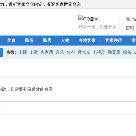
力，透析客家文化内涵，凝聚客家世界乡亲
用户
只需一步，快速开始
密码
美食
民俗
民居
人物
各地客家
客家联谊
家
热搜:
土楼
山歌
客家话
音乐
分布
月光光
电视剧
酿豆腐
擂茶
搜
索
抱歉，您需要登录后才能查看
.