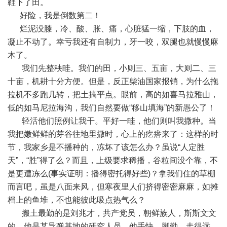
鞋下了田。
好险，我是倒数第二！
烂泥没膝，冷、酸、胀、痛，心脏猛一缩，下肢的血，
凝止不动了。幸亏我还有自制力，牙一咬，双腿也就慢慢麻
木了。
我们先整秧畦。我们的田，小则三、五亩，大则二、三
十亩，机耕十分方便。但是，反正柴油国家报销，为什么拖
拉机不多跑几转，把土搞平点。眼前，高的如喜马拉雅山，
低的如马尼拉海沟，我们自然要做“移山填海”的新愚公了！
轻活他们照例让我干。平好一畦，他们则叫我撒种。当
我把嫩鲜鲜的芽谷往地里撒时，心上的疙瘩来了：这样的时
节，我家乡是不播种的，冻坏了该怎么办？虽说“人定胜
天”，“胜”得了么？而且，上级要求稀播，谷粒间没个靠，不
是更遭冻么(事实证明：播得密托得好些)？拿我们住的草棚
而言吧，虽是八面来风，但寒夜里人们挤得密密麻麻，如摊
档上的鱼堆，不也能彼此吸点热气么？
搬土最勤的是刘兆才，共产党员，朝鲜族人，斯斯文文
的。他是某导弹基地的研究人员。他手快、脚勤，走得远。