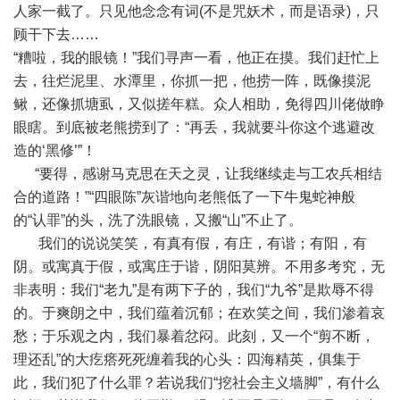
人家一截了。只见他念念有词(不是咒妖术，而是语录)，只
顾干下去……
“糟啦，我的眼镜！”我们寻声一看，他正在摸。我们赶忙上
去，往烂泥里、水潭里，你抓一把，他捞一阵，既像摸泥
鳅，还像抓塘虱，又似搓年糕。众人相助，免得四川佬做睁
眼瞎。到底被老熊捞到了：“再丢，我就要斗你这个逃避改
造的‘黑修’”！
“要得，感谢马克思在天之灵，让我继续走与工农兵相结
合的道路！”“四眼陈”灰谐地向老熊低了一下牛鬼蛇神般
的“认罪”的头，洗了洗眼镜，又搬“山”不止了。
我们的说说笑笑，有真有假，有庄，有谐；有阳，有
阴。或寓真于假，或寓庄于谐，阴阳莫辨。不用多考究，无
非表明：我们“老九”是有两下子的，我们“九爷”是欺辱不得
的。于爽朗之中，我们蕴着沉郁；在欢笑之间，我们渗着哀
愁；于乐观之内，我们暴着忿闷。此刻，又一个“剪不断，
理还乱”的大疙瘩死死缠着我的心头：四海精英，俱集于
此，我们犯了什么罪？若说我们“挖社会主义墙脚”，有什么