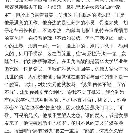
尽管风寒撕去了脸上的清雅，鼻孔里老在拉风箱似的“索
罗”，但脸上总露着微笑，仿佛这胼手胝足的搓泥巴，正是
他最满意的工作。他身边的是江苏来的小吴，骨瘦如柴，胡
子老留得长长的，不论寒热，均戴着电影上的特务狗腿惯用
的草毡帽，在摆着他玩世不恭的架势。但他干活挺凶，瞧，
小的土墩，用脚一踢、一刮；遇上中的，则用手扒平；碰到
大的，则用手捞起，装在畚箕里，往“马尼拉海沟”一抛，轰
隆作响，仿如手榴弹猛炸。在田角奋战的是清华大学毕业生
熊宪龄，也是党员。但我们难见他几回笑，仿佛人家欠了他
几世的债。人们说他怪，怪就怪在他的话与当时的党不是一
个腔调。比如，对姚文元他就教骂：“说我‘四体不勤，五谷
不分’，难道你姚文元会种地？说我不会开机器，我会驶汽
车(人家笑他是武斗时学的，他也不置可否)，姚文元，你会
不会？”但谁也不去“告发”他，因为他永远是我们可亲、可
敬、可畏的兄长。他最乐意解人之急。谁的爱人，或是女朋
友来了，他便疾风急雨地张罗，多时不见的笑又洋溢在脸
上。每当哪个病弱“老九”要去干重活：“妈的，你想永久安