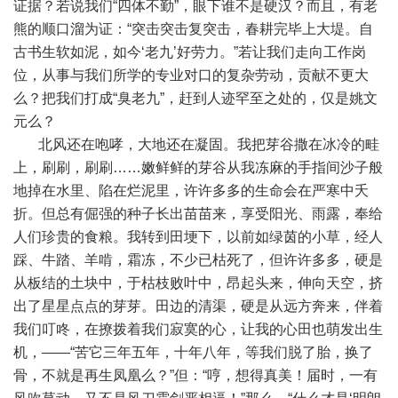
证据？若说我们“四体不勤”，眼下谁不是硬汉？而且，有老
熊的顺口溜为证：“突击突击复突击，春耕完毕上大堤。自
古书生软如泥，如今‘老九’好劳力。”若让我们走向工作岗
位，从事与我们所学的专业对口的复杂劳动，贡献不更大
么？把我们打成“臭老九”，赶到人迹罕至之处的，仅是姚文
元么？
北风还在咆哮，大地还在凝固。我把芽谷撒在冰冷的畦
上，刷刷，刷刷……嫩鲜鲜的芽谷从我冻麻的手指间沙子般
地掉在水里、陷在烂泥里，许许多多的生命会在严寒中夭
折。但总有倔强的种子长出苗苗来，享受阳光、雨露，奉给
人们珍贵的食粮。我转到田埂下，以前如绿茵的小草，经人
踩、牛踏、羊啃，霜冻，不少已枯死了，但许许多多，硬是
从板结的土块中，于枯枝败叶中，昂起头来，伸向天空，挤
出了星星点点的芽芽。田边的清渠，硬是从远方奔来，伴着
我们叮咚，在撩拨着我们寂寞的心，让我的心田也萌发出生
机，——“苦它三年五年，十年八年，等我们脱了胎，换了
骨，不就是再生凤凰么？”但：“哼，想得真美！届时，一有