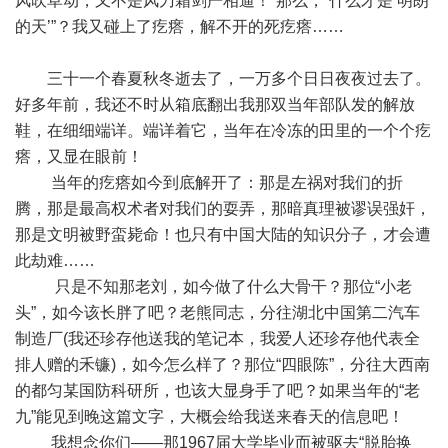
风吹草动，又不是风刀霜剑严相逼！”那么，“什么才是‘明朗
的天’”？我又碰上了疙瘩，解不开的死疙瘩……
三十一个春夏秋冬逝去了，一万多个日日夜夜过去了。
好多年前，我还不时从箱底翻出我那双当年部队发的解放
鞋，在细细端详。端详着它，当年在冷冻的田里的一个个疙
瘩，又显在眼前！
当年的疙瘩如今到底解开了：那是左祸对我们的折
腾，那是最高权术者对我们的耍弄，那暗真理被谬误强奸，
那是文明被野蛮毙命！也只有中国大陆的知识分子，才会遭
此劫难……
只是不知那老刘，如今做了什么大骨干？那位“小老
头”，如今该长胖了吧？老熊同志，分往湖北中国第二汽车
制造厂(我还珍存他送我的笔记本，我爱人还珍存他代表全
排人赠的禾镰)，如今怎么样了？那位“四眼陈”，分往大西南
的都匀某国防科研所，也该大显身手了吧？如果当年的“老
九”能见到晚这篇文字，大概会给我送来春天的信息吧！
我想念你们——那1967届大学毕业而被驱去“脱胎换