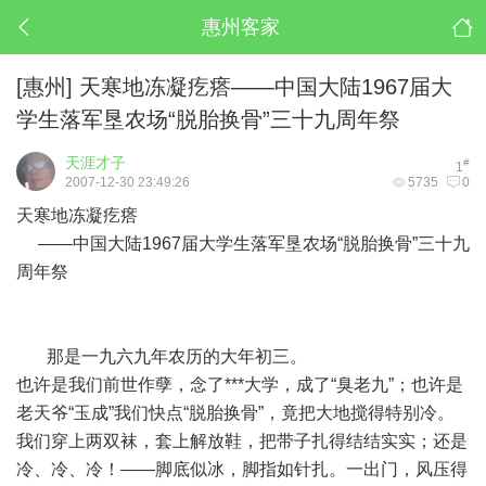
惠州客家
[惠州]
天寒地冻凝疙瘩——中国大陆1967届大
学生落军垦农场“脱胎换骨”三十九周年祭
天涯才子
#
1
2007-12-30 23:49:26
5735
0
天寒地冻凝疙瘩
——中国大陆1967届大学生落军垦农场“脱胎换骨”三十九
周年祭
那是一九六九年农历的大年初三。
也许是我们前世作孽，念了***大学，成了“臭老九”；也许是
老天爷“玉成”我们快点“脱胎换骨”，竟把大地搅得特别冷。
我们穿上两双袜，套上解放鞋，把带子扎得结结实实；还是
冷、冷、冷！——脚底似冰，脚指如针扎。一出门，风压得