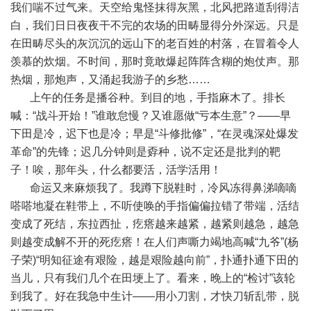
我们喘不过气来。天空给鬼怪抹得灰黑，北风把路道刮得洁
白，我们日日夜夜干不完的农场的田畴显得分外深远。只是
在田畴尽头的灰沉沉的远山下的老百姓的村落，在冒着令人
羡慕的炊烟。不时间，那时竟敢爆起阵阵含糊的炮仗声。那
热烟，那炮声，又涌起我游子的乡愁……
上午的任务是播谷种。到目的地，手指麻木了。排长
喊：“战斗开始！”谁敢怠慢？又谁愿做“亏本生意”？——早
下田是冷，迟下也是冷；早是“斗修批修”，“在灵魂深处爆发
革命”的先锋；迟几分钟则是孬种，说不定还是批判的靶
子！唉，那年头，什么都要活，活学活用！
命运又来麻烦我了。我蹲下脱鞋时，冷风冻得鼻涕嘀嘀
嗒嗒地凝在鞋带上，不听使唤的手指偏偏拉错了带端，活结
变成了死结，东拉西扯，疙瘩越来越紧，越紧则越急，越急
则越变成解不开的死疙瘩！在人们声嘶力竭地高喊“九爷”(杨
子荣)“明知征途有艰险，越是艰险越向前”，扑通扑通下田的
当儿，只有我们几个在田埂上了。看来，晚上的“检讨”该轮
到我了。好在我急中生计——用小刀割，才快刀斩乱带，脱