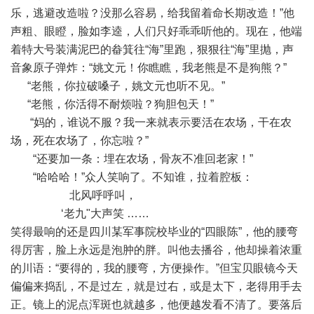
乐，逃避改造啦？没那么容易，给我留着命长期改造！”他
声粗、眼瞪，脸如李逵，人们只好乖乖听他的。现在，他端
着特大号装满泥巴的畚箕往“海”里跑，狠狠往“海”里抛，声
音象原子弹炸：“姚文元！你瞧瞧，我老熊是不是狗熊？”
“老熊，你拉破嗓子，姚文元也听不见。”
“老熊，你活得不耐烦啦？狗胆包天！”
“妈的，谁说不服？我一来就表示要活在农场，干在农
场，死在农场了，你忘啦？”
“还要加一条：埋在农场，骨灰不准回老家！”
“哈哈哈！”众人笑响了。不知谁，拉着腔板：
北风呼呼叫，
‘老九"大声笑 ……
笑得最响的还是四川某军事院校毕业的“四眼陈”，他的腰弯
得厉害，脸上永远是泡肿的胖。叫他去播谷，他却操着浓重
的川语：“要得的，我的腰弯，方便操作。”但宝贝眼镜今天
偏偏来捣乱，不是过左，就是过右，或是太下，老得用手去
正。镜上的泥点浑斑也就越多，他便越发看不清了。要落后