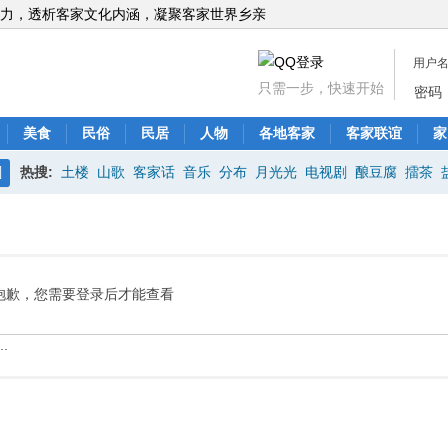
力，透析客家文化内涵，凝聚客家世界乡亲
用户
只需一步，快速开始
密码
美食
民俗
民居
人物
各地客家
客家联谊
家
热搜:
土楼
山歌
客家话
音乐
分布
月光光
电视剧
酿豆腐
擂茶
搜
索
抱歉，您需要登录后才能查看
.