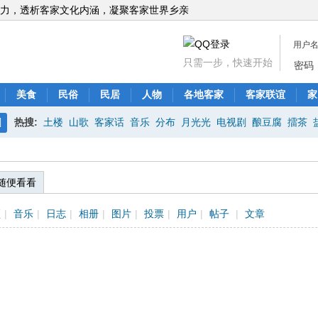
力，透析客家文化内涵，凝聚客家世界乡亲
用户
只需一步，快速开始
密码
美食
民俗
民居
人物
各地客家
客家联谊
家
热搜:
土楼
山歌
客家话
音乐
分布
月光光
电视剧
酿豆腐
擂茶
搜
索
随便看看
频
|
音乐
|
日志
|
相册
|
图片
|
投票
|
用户
|
帖子
|
文章