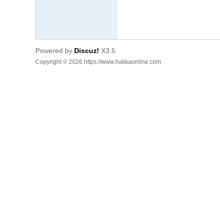
人
·
客
Powered by
Discuz!
X3.5
家
Copyright © 2026 https://www.hakkaonline.com
网
H
ak
ka
O
nli
ne
.c
o
m