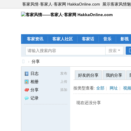
客家风情·客家人·客家网 HakkaOnline.com
展示客家风情魅
客家资讯
客家人社区
客家话
音乐
影视
搜索
›
分享
客
日志
发布
好友的分享
我的分享
家
相册
上传
风
按类型查看:
全部
|
网址
|
视
分享
添加
情
记录
现在还没分享
—
—
客
家