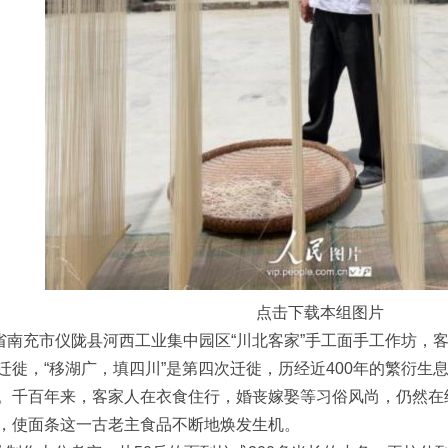
点击下载本组图片
川省南充市仪陇县河西工业集中园区“川北客家”手工面手工作坊，
迁徙，“移湖广，填四川”是第四次迁徙，历经近400年的繁衍生
%。千百年来，客家人在衣食住行，婚丧嫁娶等习俗风尚，仍然
，使面条这一古老主食品不断地焕发生机。