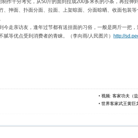
面的制作十分考究，从50斤的面到拉成200多米长的小条，再拉
竹、抻面、扑面分面、拉面、上架晾面、分面晾晒、收面包装等
。
到今走亲访友，逢年过节都有送挂面的习俗，一般是两斤一把，送
不腻等优点受到消费者的青睐。（李向雨/人民图片）
http://sd.
•
视频: 客家功夫（
•
世界客家武王黄巨