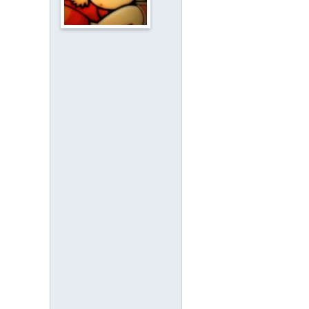
人
·
客
家
网
H
ak
ka
O
nli
ne
.c
o
m