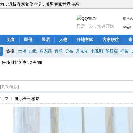
力，透析客家文化内涵，凝聚客家世界乡亲
用户
只需一步，快速开始
密码
美食
民俗
民居
人物
各地客家
客家联谊
家
热搜:
土楼
山歌
客家话
音乐
分布
月光光
电视剧
酿豆腐
擂茶
搜
探秘川北客家“功夫”面
索
[复制链接]
1:22
|
显示全部楼层