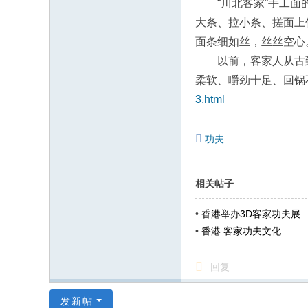
“川北客家”手工
大条、拉小条、搓面上
面条细如丝，丝丝空心
以前，客家人从古
柔软、嚼劲十足、回锅
3.html
功夫
相关帖子
•
香港举办3D客家功夫展
•
香港 客家功夫文化
回复
发新帖