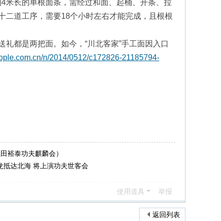
伸到4米长的单根面条，需经过和面、起桶、开条、拉
十二道工序，需要18个小时左右才能完成，且根根
礼都是两把面。如今，“川北客家”手工面因入口
people.com.cn/n/2014/0512/c172826-21185794-
盐田裕泰功夫麒麟会）
龙抵达北海 将上演功夫世客会
使用道具
举报
返回列表