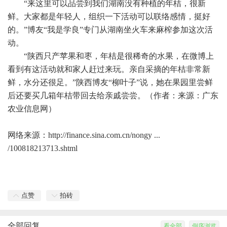
“来这里可以品尝到我们湖南没有种植的年桔，很新
鲜。大家都是年轻人，组织一下活动可以联络感情，挺好
的。”博友“我是学良”专门从湖南坐火车来麻榨参加这次活
动。
“陕西只产苹果和枣，年桔是很稀奇的水果，在微博上
看到有这活动就和家人赶过来玩。亲自采摘的年桔非常新
鲜，水分还很足。”陕西博友“柳叶子”说，她在果园里尝鲜
后还要买几箱年桔带回去给亲戚尝尝。（作者：来源：广东
农业信息网）
网络来源：
http://finance.sina.com.cn/nongy ...
/100818213713.shtml
点赞
拍砖
全部回复
看全部
倒序浏览