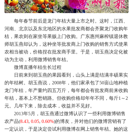
每年春节前后是龙门年桔大量上市之时。这时，江西、
河南、北京以及东北地区的水果批发商都会齐聚龙门收购年
桔，果农则在家坐等果贩上门收购。广东惠州麻榨镇退休教
师胡玉燕却认为，这种坐等批发商上门收购的销售方式使果
农相当被动，价格捏在批发商手里。于是，胡玉燕决定化被
动为主动，利用微博销售年桔。
微博直播年桔生长过程
日前来到胡玉燕的果园看到，山头上满是结满丰硕果实
的年桔树。胡玉燕说，2008年，他们家承包了50亩山地种植
龙门年桔，年产量约四五万斤，每年都会有批发商前来收购
年桔，基本上不愁销路。但收购价格却年年不同，每斤1～2
元。几年下来，除去成本，收益并不见好。
2013年5月，胡玉燕通过微博认识了一些利用微博销售
农产品
(
8.43
,
0.05
,
0.60%
)的博友，并对他们的微博营销有了
一定认识，于是决定尝试利用微博在网上销售年桔。她的这