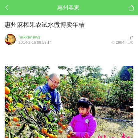
惠州客家
惠州麻榨果农试水微博卖年桔
hakkanews
#
1
2014-2-16 09:58:14
2994
0