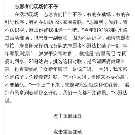
志
愿者们现场忙不停
在活动现场，志愿者们忙个不停，有的在裁纸，有的在
引导秩序，有的在协助书法家写春联。“志愿者，你好，我
不认识字，麻烦你帮我挑选一副吧。”今年81岁的刘阿水路
过活动现场，也想要一副春联，因为不认识字，她请志愿者
帮忙。来自阳光探访服务队的志愿者邓冠达挑选了一副“年
年顺景则源广，岁岁平安福寿多”，横批是“吉星高照”给阿
婆刘阿水。邓冠达说，挑选这幅对联，是希望阿婆健康长
寿，也希望她的子女新年顺景，财源广进。“大姐，我来帮
你抱孩子，你慢慢选对联。”“这位大姐，慢慢来不要心急，
不要插队。”一个上午下来，志愿邓冠达就这样忙碌着。“看
到市民拿到春联那么开心，我们一点都不觉得累。”邓冠达
说。
点击重新加载
点击重新加载