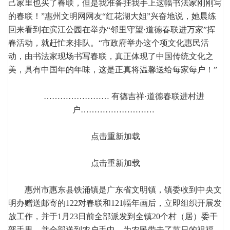
己家里也买了春联，但是我准备挂我手上这幅书法家刚刚写
的春联！”惠州文明网网友“红花湖大姐”兴奋地说，她晨练
回来看到在滨江公园在举办“邻里守望·道德春联进万家”挥
春活动，就赶忙来排队。“市政府举办这个项文化惠民活
动，由书法家现场书写春联，真正体现了中国传统文化之
美，具有中国年的年味，这是正真将温馨送给每家每户！”
…………………… 有德吉祥·道德春联进村进
户………………………
点击重新加载
点击重新加载
惠州市惠东县铁涌镇是广东省文明镇，镇委收到中央文
明办赠送邮寄的122对春联和121幅年画后，立即组织开展发
放工作，并于1月23日前全部派发到全镇20个村（居）委干
部手里，并全部送到农户手中。为农民带去了节日的祝福，