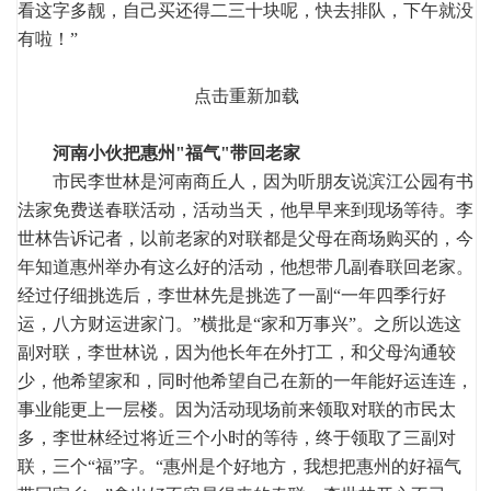
看这字多靓，自己买还得二三十块呢，快去排队，下午就没
有啦！”
点击重新加载
河南小伙把惠州"福气"带回老家
市民李世林是河南商丘人，因为听朋友说滨江公园有书
法家免费送春联活动，活动当天，他早早来到现场等待。李
世林告诉记者，以前老家的对联都是父母在商场购买的，今
年知道惠州举办有这么好的活动，他想带几副春联回老家。
经过仔细挑选后，李世林先是挑选了一副“一年四季行好
运，八方财运进家门。”横批是“家和万事兴”。之所以选这
副对联，李世林说，因为他长年在外打工，和父母沟通较
少，他希望家和，同时他希望自己在新的一年能好运连连，
事业能更上一层楼。因为活动现场前来领取对联的市民太
多，李世林经过将近三个小时的等待，终于领取了三副对
联，三个“福”字。“惠州是个好地方，我想把惠州的好福气