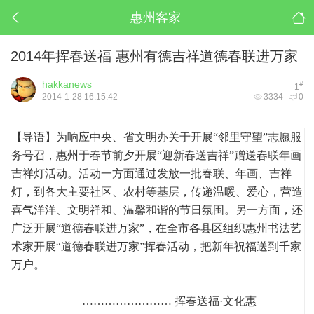
惠州客家
2014年挥春送福 惠州有德吉祥道德春联进万家
hakkanews
#
1
2014-1-28 16:15:42
3334
0
【导语】为响应中央、省文明办关于开展“邻里守望”志愿服
务号召，惠州于春节前夕开展“迎新春送吉祥”赠送春联年画
吉祥灯活动。活动一方面通过发放一批春联、年画、吉祥
灯，到各大主要社区、农村等基层，传递温暖、爱心，营造
喜气洋洋、文明祥和、温馨和谐的节日氛围。另一方面，还
广泛开展“道德春联进万家”，在全市各县区组织惠州书法艺
术家开展“道德春联进万家”挥春活动，把新年祝福送到千家
万户。
…………………… 挥春送福·文化惠