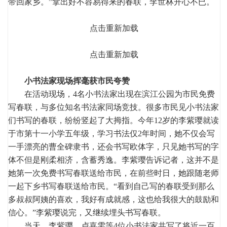
带回家乡。”拿出好不容易得来的春联，李世林开心不已。
点击重新加载
点击重新加载
小书法家现场挥毫获市民夸赞
在活动现场，4名小书法家出现在滨江公园为市民免费
写春联，与多位知名书法家同场竞技。很多市民见小书法家
们书写的春联，纷纷竖起了大拇指。今年12岁的李紫璎就读
于市第十一小学五年级，学习书法仅2年时间，她不仅会写
一手漂亮的曹全碑隶书，还会书写欧体字，只见她书写的字
体不但是刚柔相济，含蓄秀逸。李紫璎告诉记者，这并不是
她第一次免费书写春联送给市民，在前些时日，她跟随老师
一起下乡书写春联送给市民。“看到自己写的春联受到那么
多叔叔阿姨的喜欢，我好有成就感，这也给我很大的鼓励和
信心。”李紫璎说完，又继续埋头书写春联。
当天，李紫璎、卢嘉雯等4位小书法家共写了将近一百