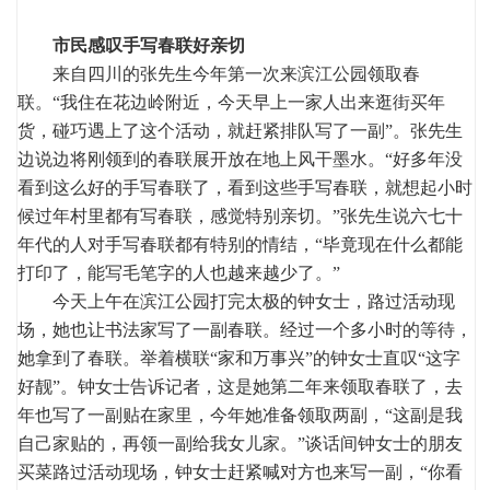
市民感叹手写春联好亲切
来自四川的张先生今年第一次来滨江公园领取春
联。“我住在花边岭附近，今天早上一家人出来逛街买年
货，碰巧遇上了这个活动，就赶紧排队写了一副”。张先生
边说边将刚领到的春联展开放在地上风干墨水。“好多年没
看到这么好的手写春联了，看到这些手写春联，就想起小时
候过年村里都有写春联，感觉特别亲切。”张先生说六七十
年代的人对手写春联都有特别的情结，“毕竟现在什么都能
打印了，能写毛笔字的人也越来越少了。”
今天上午在滨江公园打完太极的钟女士，路过活动现
场，她也让书法家写了一副春联。经过一个多小时的等待，
她拿到了春联。举着横联“家和万事兴”的钟女士直叹“这字
好靓”。钟女士告诉记者，这是她第二年来领取春联了，去
年也写了一副贴在家里，今年她准备领取两副，“这副是我
自己家贴的，再领一副给我女儿家。”谈话间钟女士的朋友
买菜路过活动现场，钟女士赶紧喊对方也来写一副，“你看