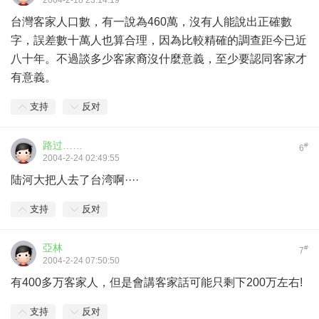
2004-2-18 23:14:19
台灣客家人口數，有一說為460萬，沒有人能說出正確數
字，誤差數十萬人也算合理，因為比較精確的調查距今已近
八十年。不過談多少客家裔沒什麼意義，至少要認同客家才
有意義。
支持
反对
路过……
#
6
2004-2-24 02:49:55
陆河大把人去了台湾啊····
支持
反对
亞林
#
7
2004-2-24 07:50:50
有400多万客家人，但是會講客家話可能只剩下200万左右!
支持
反对