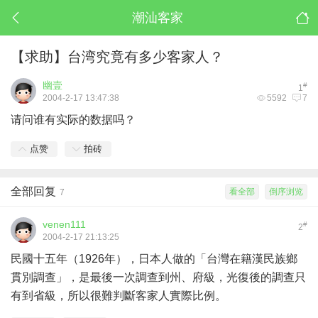
潮汕客家
【求助】台湾究竟有多少客家人？
幽壹
#
1
2004-2-17 13:47:38
5592
7
请问谁有实际的数据吗？
点赞
拍砖
全部回复
看全部
倒序浏览
7
venen111
#
2
2004-2-17 21:13:25
民國十五年（1926年），日本人做的「台灣在籍漢民族鄉
貫別調查」，是最後一次調查到州、府級，光復後的調查只
有到省級，所以很難判斷客家人實際比例。