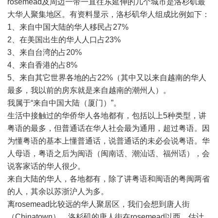
rosemead及周边一带一直往东延伸的几个城市是洛杉矶最
大华人聚集地区。有资料显示，洛杉矶华人组成比例如下：
1、来自中国大陆的华人移民占27%
2、在美国出生的华人人口占23%
3、来自台湾的占20%
4、来自香港的占8%
5、来自其它世界各地的占22%（其中又以来自越南的华人
最多，我以前的房东就是来自越南的潮州人）。
我属于“来自中国大陆（厦门）”。
生活中接触过的华侨华人各地都有，包括以上5种类型，讲
粤语的最多，但普通话在华人社会最为通用，超过粤语。因
为懂粤语的基本上懂普通话，说普通话的未必会说粤语。华
人母语，粤语之后为闽语（闽南话、潮汕话、福州话），会
说客家话的华人很少。
来自大陆的华人，各地都有，除了讲粤语和闽语的粤闽两省
的人，其余以苏浙沪人为多。
离rosemead比较远的华人聚居区，我们会想到唐人街
（Chinatown），洛杉矶的唐人街在rosemead以西，估计