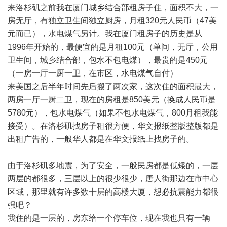
来洛杉矶之前我在厦门城乡结合部租房子住，面积不大，一
房无厅，有独立卫生间独立厨房，月租320元人民币（47美
元而已），水电煤气另计。我在厦门租房子的历史是从
1996年开始的，最便宜的是月租100元（单间，无厅，公用
卫生间，城乡结合部，包水不包电煤），最贵的是450元
（一房一厅一厨一卫，在市区，水电煤气自付）
来美国之后半年时间先后搬了两次家，这次住的面积最大，
两房一厅一厨二卫，现在的房租是850美元（换成人民币是
5780元），包水电煤气（如果不包水电煤气，800月租我能
接受）。在洛杉矶找房子租很方便，华文报纸整版整版都是
出租广告的，一般华人都是在华文报纸上找房子的。
由于洛杉矶多地震，为了安全，一般民房都是低矮的，一层
两层的都很多，三层以上的很少很少，唐人街那边在市中心
区域，那里就有许多数十层的高楼大厦，想必抗震能力都很
强吧？
我住的是一层的，房东给一个停车位，现在我也只有一辆