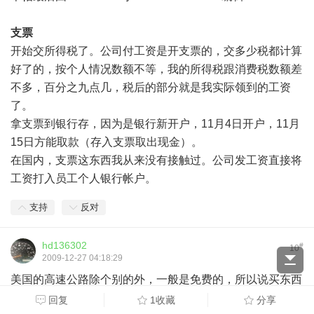
支票
开始交所得税了。公司付工资是开支票的，交多少税都计算
好了的，按个人情况数额不等，我的所得税跟消费税数额差
不多，百分之九点几，税后的部分就是我实际领到的工资
了。
拿支票到银行存，因为是银行新开户，11月4日开户，11月
15日方能取款（存入支票取出现金）。
在国内，支票这东西我从来没有接触过。公司发工资直接将
工资打入员工个人银行帐户。
支持
反对
hd136302
#
10
2009-12-27 04:18:29
美国的高速公路除个别的外，一般是免费的，所以说买东西
要交一点消费税那也是应该的，取之于民用之于民。要想享
回复
1收藏
分享