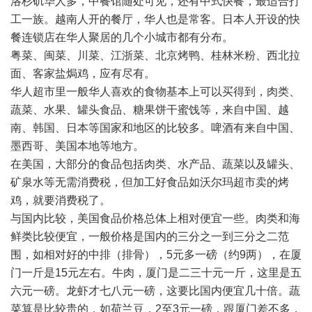
洛杉矶华人多，中餐馆随处可见，还有中式快餐，最适合打
工一族。越南人开的餐厅，华人也是常客。日本人开设的快
餐连锁店在华人聚居的几个小城市都有分布。
粤菜、闽菜、川菜、江浙菜、北京烤鸭、桂林米粉、西北拉
面、客家盐焗鸡，应有尽有。
华人超市里一般华人喜欢的食物基本上可以买得到，肉类、
蔬菜、水果、罐头食品、糖果饼干蜜饯等，来自中国、越
南、韩国、日本等国家和地区的比较多。啤酒有来自中国、
墨西哥、美国本地等地方。
在美国，大部分的食品包括肉类、水产品、蔬菜以及罐头、
矿泉水等无需消费税，但加工好食品如沃尔玛超市卖的烤
鸡，就要消费税了。
与国内比较，美国食品价格总体上相对便宜一些。肉类和海
鲜类比较便宜，一般价格是国内的三分之一到三分之二范
围，如相对好的中排（排骨），5元多一磅（约9两），在厦
门一斤是15元左右。牛肉，厦门是二三十元一斤，这里是五
六元一磅。龙虾才七八元一磅，这要比国内便宜几十倍。蔬
菜算是比较贵的，如荷兰豆，2至3元一磅，跟厦门差不多，