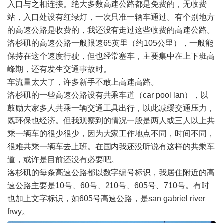
入口与之相连接。绝大多数高速公路都是免费的，无收费
站，入口处设有红绿灯，一次只准一辆车通过。有个别地方
的高速公路是收费的，我还没有走过这些收费的高速公路。
洛杉矶的高速公路一般限速65英里（约105公里），一般能
保持在这个速度行驶，但也经常塞车，主要集中在上下班高
峰期，还有发生交通事故时。
车流量太大了，许多新手不敢上高速高路。
洛杉矶的一些高速公路设有共乘车道（car pool lan），以
鼓励大家多人共乘一辆交通工具出行，以此减缓交通压力，
既环保也经济。但我观察到的情况一般是两人或三人以上共
乘一辆车的很少很少，因为大家工作地点不同，时间不同，
很难共乘一辆车去上班。在国内我还没听说有这样的共乘车
道，或许是目前还没有必要吧。
洛杉矶的每条高速公路都以数字编号标识，我居住附近的高
速公路主要是10号、60号、210号、605号、710号。有时
也加上文字标识，如605号高速公路，是san gabriel river
frwy。