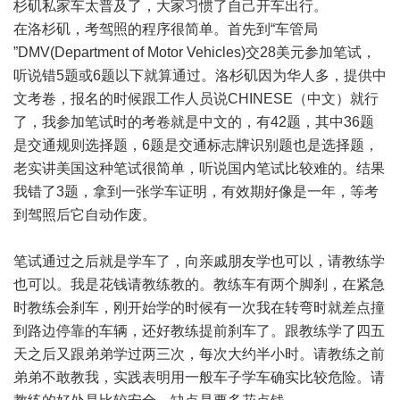
杉矶私家车太普及了，大家习惯了自己开车出行。
在洛杉矶，考驾照的程序很简单。首先到“车管局
”DMV(Department of Motor Vehicles)交28美元参加笔试，
听说错5题或6题以下就算通过。洛杉矶因为华人多，提供中
文考卷，报名的时候跟工作人员说CHINESE（中文）就行
了，我参加笔试时的考卷就是中文的，有42题，其中36题
是交通规则选择题，6题是交通标志牌识别题也是选择题，
老实讲美国这种笔试很简单，听说国内笔试比较难的。结果
我错了3题，拿到一张学车证明，有效期好像是一年，等考
到驾照后它自动作废。
笔试通过之后就是学车了，向亲戚朋友学也可以，请教练学
也可以。我是花钱请教练教的。教练车有两个脚刹，在紧急
时教练会刹车，刚开始学的时候有一次我在转弯时就差点撞
到路边停靠的车辆，还好教练提前刹车了。跟教练学了四五
天之后又跟弟弟学过两三次，每次大约半小时。请教练之前
弟弟不敢教我，实践表明用一般车子学车确实比较危险。请