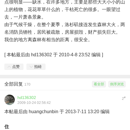
点很明显——缺水，在许多地方，主要是那些大大小小的山
上的植物，花花草草什么的，干枯死亡的很多。一眼望过
去，一片萧条景象。
由于气候干燥，在整个夏季，洛杉矶接连发生森林大火，两
名消防员牺牲，居民被疏散，房屋损毁，财产损失巨大。
我住的地方离森林有相当的距离，很安全。
[
本帖最后由 hd136302 于 2010-4-8 23:52 编辑
]
点赞
拍砖
全部回复
看全部
倒序浏览
170
hd136302
#
2
2009-10-24 02:56:42
本帖最后由 huangchunbin 于 2013-7-11 13:20 编辑
住