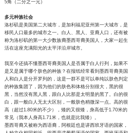
5角（二分之一元）
多元种族社会
洛杉矶是美国第二大城市，是加利福尼亚州第一大城市，是
移民人口最多的城市之一。白人、黑人、亚裔人口，还有被
称为洛杉矶的第一大少数族裔墨西哥裔美国人，大家一起生
活在这座充满阳光的太平洋沿岸城市。
我至今还搞不懂墨西哥裔美国人是否属于白人行列，如果不
是又是属于哪个肤色的种族？在报纸经常看到墨西哥裔美国
人和白人是分开罗列的，这是一群不是可以单纯以肤色判定
的种族集团了，因为他们的肤色和体格分别很大，黑的很
黑，当然没有黑人黑，跟白人比那是太明显的黑了。白的很
白，跟一般白人无太大区别，一般肤色稍微深一点。高的很
高（超过1.80米的不少），矮的又很矮，身高低于1.70米的
常见（我本人身高1.71米，也就是比我矮）。
墨西哥裔又被称为西语裔，阿根廷也是讲西班牙语的国家，
人种文化相同相近。巴西是讲葡萄牙语的国家。西班牙语和