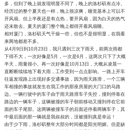
多，但到了晚上就发现明显不同了，晚上的洛杉矶有点冷。
经历过的整个夏天也一样，晚上很凉爽，睡觉基本上可以不
开风扇。但上半夜还是有点热，要开风扇，因为白天的热气
还未散去。夏天的厦门整个晚上都得开着风扇睡。
相对厦门，洛杉矶天气干燥一些，但也不是很明显，在我看
来两地都差不多。
从4月9日到10月23日，我只遇到三次下雨天，前两次雨都
下得不大，一次好像是5月，一次是6月，这两次只下了大概
半天，雨量很小。再一次好像是10月13日，大概从凌晨一
直断断续续地下着大雨，工作受到一点点影响。一路上开车
往返发现路上出现好多交通事故，因为雨天路滑，一个三辆
车相撞的事故就发生在我工作的那座房屋的大门口的马路
边。一辆行驶中的车子由于雨天路滑车子失控，撞到停靠在
路边的一辆车子，这辆被撞的车子朝前移动又撞到停在它前
面的车子尾部。这两辆被撞车子的后面还停着两辆车子，其
中最后面的那一辆就是我叔叔的，没被撞到真是幸运！
由于少下雨，洛杉矶整年大部分时间都是阳光明媚。但是缺