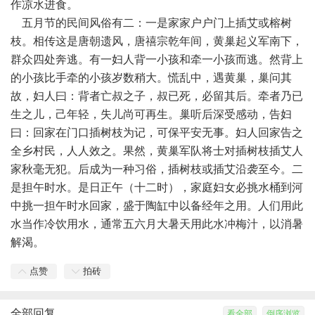
作凉水进食。
五月节的民间风俗有二：一是家家户户门上插艾或榕树
枝。相传这是唐朝遗风，唐禧宗乾年间，黄巢起义军南下，
群众四处奔逃。有一妇人背一小孩和牵一小孩而逃。然背上
的小孩比手牵的小孩岁数稍大。慌乱中，遇黄巢，巢问其
故，妇人曰：背者亡叔之子，叔已死，必留其后。牵者乃已
生之儿，己年轻，失儿尚可再生。巢听后深受感动，告妇
曰：回家在门口插树枝为记，可保平安无事。妇人回家告之
全乡村民，人人效之。果然，黄巢军队将士对插树枝插艾人
家秋毫无犯。后成为一种习俗，插树枝或插艾沿袭至今。二
是担午时水。是日正午（十二时），家庭妇女必挑水桶到河
中挑一担午时水回家，盛于陶缸中以备经年之用。人们用此
水当作冷饮用水，通常五六月大暑天用此水冲梅汁，以消暑
解渴。
点赞
拍砖
全部回复
看全部
倒序浏览