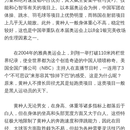
力量和绝对速度都不占优势，其天赋主要集中在与灵巧、技
能和心智等有关的项目上。以本届奥运会为例，中国军团在
体操、跳水、羽毛球等项目上优势明显，而韩国在射箭项目
上几乎无人能敌。此外，黄种人一般身体重心不高，稳定性
较好，这也是中国举重队在本届奥运会上以8金1银完美收场
的生理因素之一。
在2004年的雅典奥运会上，刘翔一举打破110米跨栏世
界纪录，使全世界都为这个创造奇迹的中国人啧啧称奇。美
国全国广播公司（NBC）主持人在直播节目时，一连用了3
个“不可思议”来形容其“惊掉下巴”的感受。这是为什么呢？
原来，黄种人不擅长田径尤其是短跑类项目，这类项目一般
是黑人运动员的天下。
黄种人无论男女，在身高、体重等诸多指标上都落后于
白人，但在身体的坐高和头部宽度方面又大于白人。这些特
征极大地限制了黄种人的奔跑速度和弹跳能力，因此在田
径、大球等方面取胜颇为不易，但却为各种需要灵活技巧的