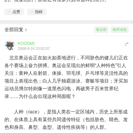
点赞
拍砖
全部回复
看全部
倒序浏览
6
KOODMI
#
2
2008-8-24 23:02:07
北京奥运会正在如火如荼地进行，不同肤色的健儿们正在
各个赛场上奋力拼搏。奥运会呈现出的鲜明“人种特色”引人
关注：黄种人在射箭、体操、羽毛球、乒乓球等灵活性高的
项目上表现出色；白人几乎独霸游泳、赛艇等项目；牙买加
运动员博尔特则像一道黑色闪电，再破男子百米世界纪
录……为什么会出现这种局面呢？
人种（race），是指人类在一定区域内，历史上所形成
的、在体质上具有某些共同遗传特征（包括肤色、睛色、发
色和身高、鼻型、血型、遗传性疾病等）的人群。