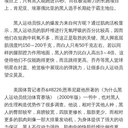
项目上，只有黑人能跑进10秒。而在极需耐力的长跑项目
上，肯尼亚、埃塞俄比亚的黑人选手长期处于霸主地位。
黑人运动员惊人的爆发力来自何方呢？通过肌肉活检显
示，黑人运动员的肌纤维进行无氧呼吸的百分比较高，因而
他们在短跑中耗氧不多，而这正是取胜的关键。黑人脚底屈
肌强度约150～200千克，而白人只有50千克左右。若以同
样的腿部蹬力作用地面，黑人的弹力比白人高出3～4倍。这
使得他们不仅能跑得更快，而且跳得更高。乔丹等黑人篮球
明星在封盖、抢篮板中展现出的弹跳力，让很多白人运动员
望尘莫及。
美国体育记者乔&#8226;恩蒂尼庭他所著的《为什么黑
人运动员统治体育赛场》（2000年版）一书中，也对黑人
的生理构造优势作了很多调查。他说，相对于其他人种，黑
人的臀部较窄，肩膀较宽，四肢更修长，脂肪更少。而相对
更多的肌肉则像一部大排量发动机，为身体提供了强大的动
力保证。黑人不仅动力强劲，肌肉中的快肌纤维比例也更