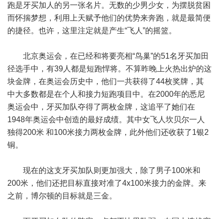
跑是牙买加人的另一张名片。无数的少男少女，为摆脱贫困
而怀揣梦想，利用上天赋予他们的优势来奔跑，就是最简便
的捷径。也许，这里注定就是产生“飞人”的摇篮。
北京奥运会，在已经和将要亮相“鸟巢”的51名牙买加田
径选手中，有39人都是短跑悍将。不算昨晚上火热出炉的这
块金牌，在奥运会历史中，他们一共获得了44枚奖牌，其
中大多数都是在个人和接力短跑项目中。在2000年的悉尼
奥运会中，牙买加队夺得了两枚金牌，这追平了她们在
1948年奥运会中创造的最好成绩。其中女飞人坎贝尔一人
独得200米 和100米接力两枚金牌，此外他们还收获了1银2
铜。
现在的这支牙买加队则更加强大，除了男子100米和
200米，他们还把目标直接对准了4x100米接力的金牌。来
之前，博尔顿的目标就是三金。