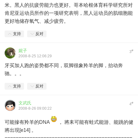
米。黑人的抗疲劳能力也更好。哥本哈根体育科学研究所对
肯尼亚运动员所作的一项研究表明，黑人运动员的肌细胞能
更好地储存氧气、减少疲劳。
支持
反对
妮子
#
3
2008-8-25 12:06:29
牙买加人跑的姿势都不同，双脚很象羚羊的脚，抬动奔
驰。。。
支持
反对
文武氏
#
4
2008-8-26 09:00:22
可能摻有羚羊的DNA
， 將耒可能有蛙式能游、能跳的健
將出現[e14] 。