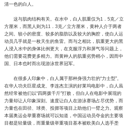
清一色的白人。
这与肌肉结构有关。在水中，白人肌重仅为1．5克／立
方厘米，而黑人则为11．3克／立方厘米，黄种人介于两者
之间。较小的密度、较多的脂肪以及较大的胸腔，使白人运
动员几乎就是一枚天生的鱼雷。而与之相比，肌重更大的黑
人浸入水中的身体比例更大，在克服浮力和屏气等问题上，
他们需要花费更多精力。而黄种人的肌重劣势稍小，因而中
国、日本也时而出现游泳世界冠军。
在很多人印象中，白人属于那种身强力壮的“力士型”。
在华人功夫巨星成龙、李连杰主演的好莱坞电影中，白人虽
然经常被他们以“四两拨千斤”打败，但白人在电影中展现的
力量却让人印象深刻。速度让白人在游泳赛场占尽优势，而
力量也在田径、球类、投掷等项目上助他们一臂之力。观察
本届奥运会举重赛场就可以知道，中国运动员夺金的主要项
目都是轻量级，而重量级举重项目基本被欧美白人选手垄