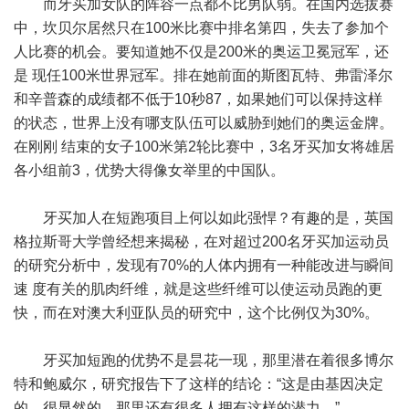
而牙买加女队的阵容一点都不比男队弱。在国内选拔赛
中，坎贝尔居然只在100米比赛中排名第四，失去了参加个
人比赛的机会。要知道她不仅是200米的奥运卫冕冠军，还
是 现任100米世界冠军。排在她前面的斯图瓦特、弗雷泽尔
和辛普森的成绩都不低于10秒87，如果她们可以保持这样
的状态，世界上没有哪支队伍可以威胁到她们的奥运金牌。
在刚刚 结束的女子100米第2轮比赛中，3名牙买加女将雄居
各小组前3，优势大得像女举里的中国队。
牙买加人在短跑项目上何以如此强悍？有趣的是，英国
格拉斯哥大学曾经想来揭秘，在对超过200名牙买加运动员
的研究分析中，发现有70%的人体内拥有一种能改进与瞬间
速 度有关的肌肉纤维，就是这些纤维可以使运动员跑的更
快，而在对澳大利亚队员的研究中，这个比例仅为30%。
牙买加短跑的优势不是昙花一现，那里潜在着很多博尔
特和鲍威尔，研究报告下了这样的结论：“这是由基因决定
的。很显然的，那里还有很多人拥有这样的潜力。”