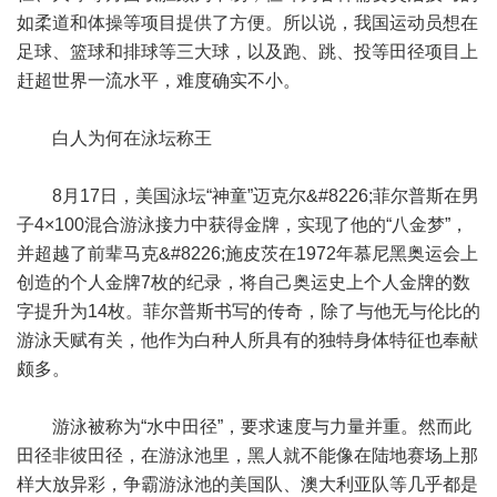
如柔道和体操等项目提供了方便。所以说，我国运动员想在
足球、篮球和排球等三大球，以及跑、跳、投等田径项目上
赶超世界一流水平，难度确实不小。
白人为何在泳坛称王
8月17日，美国泳坛“神童”迈克尔&#8226;菲尔普斯在男
子4×100混合游泳接力中获得金牌，实现了他的“八金梦”，
并超越了前辈马克&#8226;施皮茨在1972年慕尼黑奥运会上
创造的个人金牌7枚的纪录，将自己奥运史上个人金牌的数
字提升为14枚。菲尔普斯书写的传奇，除了与他无与伦比的
游泳天赋有关，他作为白种人所具有的独特身体特征也奉献
颇多。
游泳被称为“水中田径”，要求速度与力量并重。然而此
田径非彼田径，在游泳池里，黑人就不能像在陆地赛场上那
样大放异彩，争霸游泳池的美国队、澳大利亚队等几乎都是