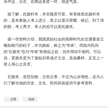
禾坪边，分左、右两边各竖一对，很是气派。
据了解，此旗杆夹，并非随意可竖。有资格竖此旗杆夹
的，是本家族人考上进士，竖之以显示荣耀、铭记。到了清
的朝，考上秀才、举人的也可以竖此旗夹。
据一些资料介绍，我国原始社会的尧舜时代在交通要道立
雕刻精巧的柱子，作为路标，称之为“华表”。而陆河民间
的“石旗夹”也与“华表”有相似之处，但作用却不相同。可以
说，竖旗夹是为了激励后辈成才立业，造福桑梓。足见上一
辈人用心之良苦。
石旗夹，造型别致，古色古香，不仅为山乡增色，还为人
们了解当地的历史、文化、民间风俗提供可参考资料。
点赞
拍砖