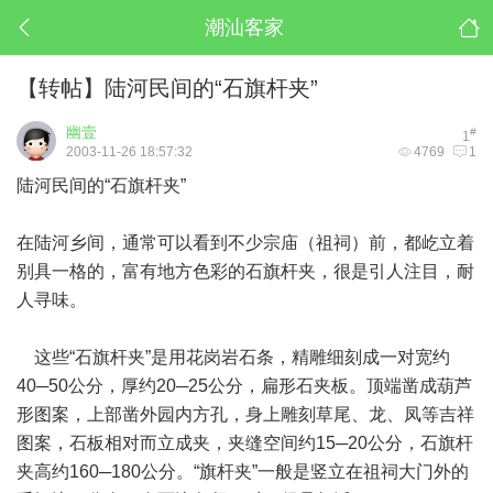
潮汕客家
【转帖】陆河民间的“石旗杆夹”
幽壹
#
1
2003-11-26 18:57:32
4769
1
陆河民间的“石旗杆夹”
在陆河乡间，通常可以看到不少宗庙（祖祠）前，都屹立着
别具一格的，富有地方色彩的石旗杆夹，很是引人注目，耐
人寻味。
这些“石旗杆夹”是用花岗岩石条，精雕细刻成一对宽约
40─50公分，厚约20─25公分，扁形石夹板。顶端凿成葫芦
形图案，上部凿外园内方孔，身上雕刻草尾、龙、凤等吉祥
图案，石板相对而立成夹，夹缝空间约15─20公分，石旗杆
夹高约160─180公分。“旗杆夹”一般是竖立在祖祠大门外的