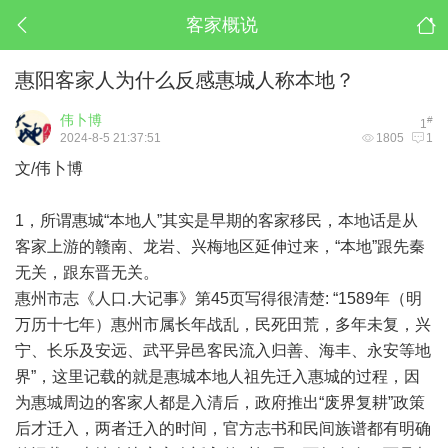
客家概说
惠阳客家人为什么反感惠城人称本地？
伟卜博
#
1
2024-8-5 21:37:51
1805
1
文/伟卜博
1，所谓惠城“本地人”其实是早期的客家移民，本地话是从
客家上游的赣南、龙岩、兴梅地区延伸过来，“本地”跟先秦
无关，跟东晋无关。
惠州市志《人口.大记事》第45页写得很清楚: “1589年（明
万历十七年）惠州市属长年战乱，民死田荒，多年未复，兴
宁、长乐及安远、武平异邑客民流入归善、海丰、永安等地
界”，这里记载的就是惠城本地人祖先迁入惠城的过程，因
为惠城周边的客家人都是入清后，政府推出“废界复耕”政策
后才迁入，两者迁入的时间，官方志书和民间族谱都有明确