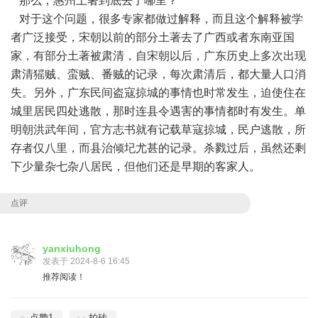
那么，惠州土著到底去了哪里？
对于这个问题，很多专家都做过解释，而且这个解释被学
者广泛接受，宋朝以前的部分土著去了广西或者东南亚国
家，有部分土著被肃清，自宋朝以后，广东历史上多次出现
肃清猺贼、蛮贼、番贼的记录，每次肃清后，都大量人口消
失。另外，广东民间盗寇掠城的事情也时常发生，迫使住在
城里居民四处逃散，那时连县令遇害的事情都时有发生。单
明朝洪武年间，官方志书就有记载草寇掠城，民户逃散，所
存者仅八里，而县治倾圮尤甚的记录。杀戮过后，虽然还剩
下少量杂七杂八居民，但他们还是早期的客家人。
点评
yanxiuhong
发表于 2024-8-6 16:45
推荐阅读！
点赞
1
拍砖