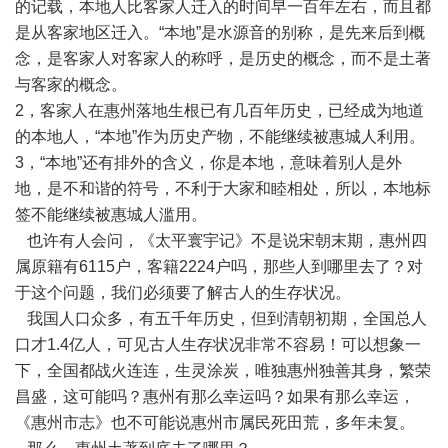
的记载，本地人比客家人迁入的时间早一百年左右，而且都
是从客家地区迁入。“本地”是水源音的别称，是先来后到概
念，是客家人对客家人的称呼，是历史的概念，而不是土著
与客家的概念。
2，客家人在惠州落地生根已有几百年历史，已经成为地道
的本地人，“本地”作为历史产物，不能继续被惠城人利用。
3，“本地”还有排外的含义，你是本地，意味着别人是外
地，是不和谐的符号，不利于大家和睦相处，所以，本地标
签不能继续被惠城人滥用。
也许有人会问，《太平寰宇记》不是说宋朝末期，惠州四
属原籍有6115户，客籍2224户吗，那些人到哪里去了？对
于这个问题，我们必须要了解古人的生存状况。
我国人口众多，有五千年历史，但到清朝初期，全国总人
口才1.4亿人，可见古人生存状况非常不容易！可以想象一
下，全国都战火连连，生灵涂炭，唯独惠州独善其身，繁荣
昌盛，这可能吗？惠州有那么幸运吗？如果有那么幸运，
《惠州市志》也不可能说惠州市属民死田荒，多年未复。