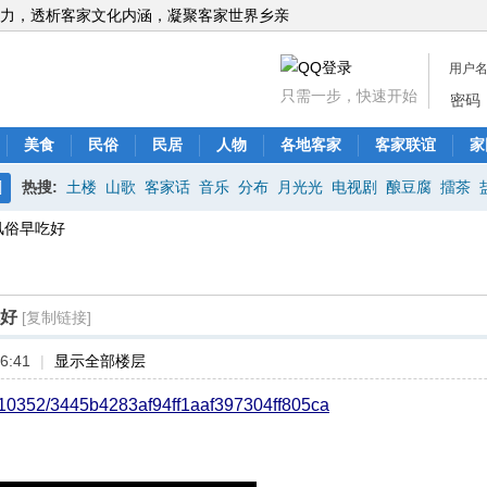
力，透析客家文化内涵，凝聚客家世界乡亲
用户
只需一步，快速开始
密码
美食
民俗
民居
人物
各地客家
客家联谊
家
热搜:
土楼
山歌
客家话
音乐
分布
月光光
电视剧
酿豆腐
擂茶
搜
风俗早吃好
索
吃好
[复制链接]
6:41
|
显示全部楼层
o/C10352/3445b4283af94ff1aaf397304ff805ca