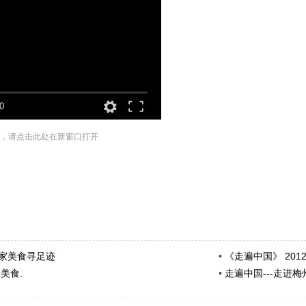
0
，请点击此处在新窗口打开
客家美食寻足迹
•
《走遍中国》 2012
家美食.
•
走遍中国---走进梅