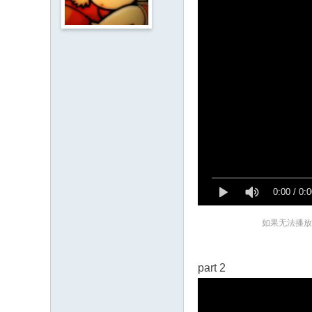
人
·
客
家
网
H
ak
ka
O
0:00
/
0:0
nli
ne
如果无法播放
.c
o
part 2
m