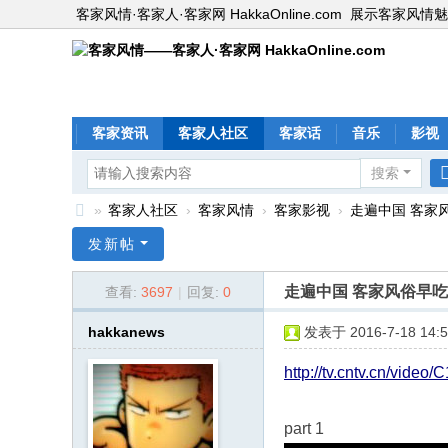
客家风情·客家人·客家网 HakkaOnline.com
展示客家风情魅
客家资讯
客家人社区
客家话
音乐
影视
搜索
»
客家人社区
›
客家风情
›
客家影视
›
走遍中国 客家
客
发新帖
家
走遍中国 客家风俗早
查看:
3697
|
回复:
0
风
情
hakkanews
发表于 2016-7-18 14:5
—
http://tv.cntv.cn/vide
—
客
part 1
家