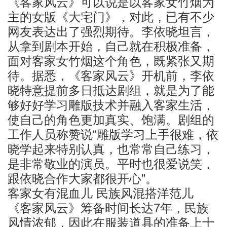
《客家风云》可以说是以客家女竹烟为
主的女版《大宅门》，对此，已有不少
网友表达出了强烈期待。李依晓坦言，
从拿到剧本开始，自己就在积极准备，
面对客家女竹烟这个角色，既紧张又期
待。据悉，《客家风云》开机前，李依
晓特意提前多日抵达剧组，就是为了能
够好好学习雕版技术并融入客家生活，
使自己的角色更加真实、饱满。剧组的
工作人员称赞说“雕版学习上手很难，依
晓学起来特别认真，也常常自己练习，
是非常敬业的演员。平时也很爱说笑，
跟依晓合作大家都很开心”。
客家女有混血儿 民族风混搭洋范儿
《客家风云》筹备时间长达7年，民族
风情浓郁，因此在服装道具的准备上十