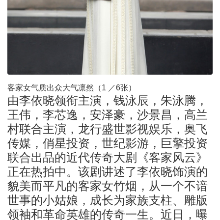
客家女气质出众大气凛然（1 ／6张）
由李依晓领衔主演，钱泳辰，朱泳腾，
王伟，李芯逸，安泽豪，沙景昌，高兰
村联合主演，龙行盛世影视娱乐，奥飞
传媒，俏星投资，世纪影游，巨擎投资
联合出品的近代传奇大剧《客家风云》
正在热拍中。该剧讲述了李依晓饰演的
貌美而平凡的客家女竹烟，从一个不谙
世事的小姑娘，成长为家族支柱、雕版
领袖和革命英雄的传奇一生。近日，曝