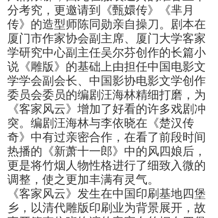
分考究，更邀请到《甄嬛传》《芈月
传》的造型师陈同勋亲自操刀。剧本在
厦门
市作家协会副主席、厦门大学客家
学研究中心副主任吴尔芬创作的长篇小
说《雕版》的基础上由担任中国电影文
学学会副会长、中国影协电影文学创作
委员会委员的编剧汪海林精细打磨，为
《客家风云》增加了好看的许多戏剧冲
突。编剧汪海林与李依晓在《楚汉传
奇》中有过亲密合作，在看了前段时间
热播的《新萧十一郎》中的风四娘后，
更是将竹烟人物性格进行了细致入微的
调整，使之更加丰满有灵气。
《客家风云》发生在中国印刷基地四堡
乡，以清代雕版印刷业为背景展开，故