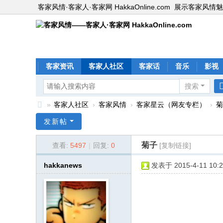
客家风情·客家人·客家网 HakkaOnline.com
展示客家风情魅
客家资讯
客家人社区
客家话
音乐
影视
搜索
»
客家人社区
›
客家风情
›
客家星云（网友专栏）
›
菊
客
发新帖
家
菊子
查看:
5497
|
回复:
0
[复制链接]
风
情
hakkanews
发表于 2015-4-11 10:2
—
—
客
家