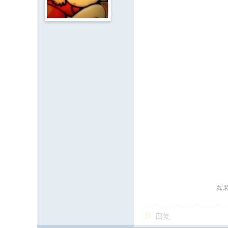
人
·
客
家
网
H
ak
ka
O
nli
ne
.c
如
o
m
回复