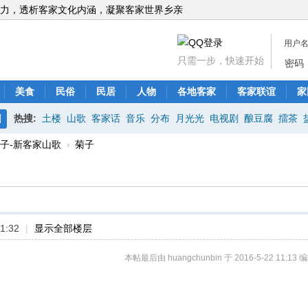
力，透析客家文化内涵，凝聚客家世界乡亲
用户
只需一步，快速开始
密码
美食
民俗
民居
人物
各地客家
客家联谊
家
热搜:
土楼
山歌
客家话
音乐
分布
月光光
电视剧
酿豆腐
擂茶
搜
子-新客家山歌
›
菊子
索
1:32
|
显示全部楼层
本帖最后由 huangchunbin 于 2016-5-22 11:13 