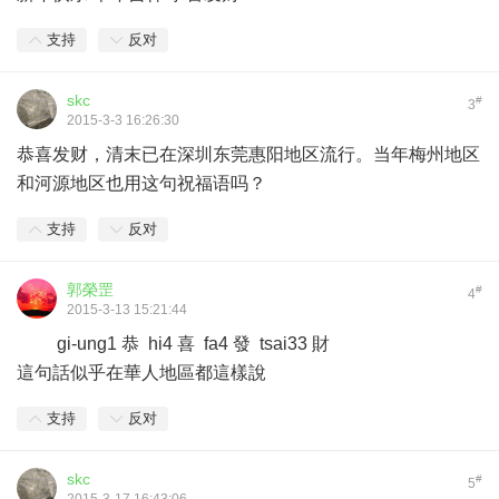
支持
反对
skc
#
3
2015-3-3 16:26:30
恭喜发财，清末已在深圳东莞惠阳地区流行。当年梅州地区
和河源地区也用这句祝福语吗？
支持
反对
郭榮罡
#
4
2015-3-13 15:21:44
gi-ung1 恭 hi4 喜 fa4 發 tsai33 財
這句話似乎在華人地區都這樣說
支持
反对
skc
#
5