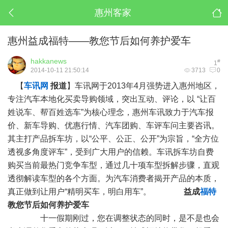
惠州客家
惠州益成福特——教您节后如何养护爱车
hakkanews
#
1
2014-10-11 21:50:14
3713
0
【
车讯网
报道
】
车讯网
于2013年4月强势进入
惠州
地区，
专注
汽车
本地化买卖导购领域，突出互动、评论，以 “让百
姓说车、帮百姓选车”为核心
理念
，
惠州
车讯致力于
汽车
报
价、
新车
导购、优惠行情、
汽车团购
、车评车问主要咨讯。
其主打产品
拆车坊
，以“公平、公正、公开”为宗旨，“全方位
透视多角度评车”，受到广大用户的信赖。车讯
拆车坊
自费
购买当前最热门竞争
车型
，通过几十项
车型
拆解步骤，直观
透彻解读
车型
的各个方面。为
汽车
消费者揭开产品的本质，
真正做到让用户“精明买车，明白
用车
”。
益成
福特
教您节后如何养护爱车
十一假期刚过，您在调整状态的同时，是不是也会