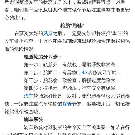
考虑调整您爱车的状态呢？以下，益成福特将带您一起看
看，咱们爱车应该从哪几个地方做个节后注重调整才能更安
心的出行。
轮胎“跑鞋”
在享受大好的
风景
之后，一定要先给即将承担“重任”的
爱车做个检查，千万不能在假期结束出现轮胎快速磨损和保
胎的危险情况。
检查轮胎分四步：
第一步：轮胎外，有鼓包，爆胎系数非常高；
第二步：胎面上，有异物，
4S
店修复寻帮助；
第三步：胎花纹，勤检查，磨损过度危险大；
第四步：按指示，查胎压，行车安全有保障。
汽车
轮胎就好比是一双鞋，要想跑得轻松又能跑得
快，一定要注重汽车轮胎的
保养
养护。假期结束后，切记给
轮胎做个检查哦。
刹车系统
刹车系统对驾驶者的生命安全至关重要，如若在行