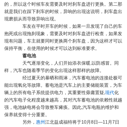
的，所以这个时候车友需要及时对刹车盘进行更换。第二那
就是我们在踩下刹车的时候，异响的出现这说明，刹车盘出
现磨损从而导致异响出现。
车友在平时开车的时候，如果一旦发现了自己的车
抱死或出现拖刹现象，需要及时对刹车盘进行检查，如果发
现有问题，车主就要同时更换两个刹车盘，因为这样才可以
保持平衡，在使用的时候才可以达到标准要求。
蓄电池
天气逐渐变化，人们开始添衣保暖,以防感冒。同
样，汽车也随着季节的变化出现这样那样的故障。
经过夏天的暴晒和雨淋，汽车蓄电池的连接处极可
能出现氧化等故障。蓄电池是汽车上的主要储能装置，为车
辆上的所有电子系统提供电力，其重要性毋庸置疑,
现代
化
的汽车电子化程度越来越高，其对汽车蓄电池的依赖性就越
强，电池缺电将会导致整车瘫痪。因此,汽车电瓶的维护和
保养就变得十分重要。
另外，
惠州
江北益成福特将于10月8日—11月7日