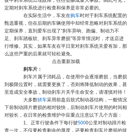
驶中刹车系统出现故障，往往会酿成重大事故。由此可见，
定期对刹车系统进行检查和保养是非常必要的。
在实际生活中，车友在
购车
时对于刹车系统配置的
甄选重视，但在后期的车辆使用中却经常忽略对刹车系统的
定期保养，直到爱车出现了“刹车异响、跑偏、制动力不
足、刹车踏板软、刹车异常磨损”等异常情况时，才送店进
行维修。其实，如果车友在平日里对刹车系统关爱有加，那
么这些严重的后果就可轻松避免。
点击重新加载
刹车片：
刹车片属于消耗品，在使用中会逐渐磨损，当磨损
到极限位置时，就需要更换了，否则将降低制动的效果，甚
至造成安全事故，制动刹车片关乎生命安全，请谨慎对待！
大多数
轿车
采用前盘后鼓式制动器结构，一般情况
下前制动蹄片磨损的相对较快，后制动刹车片使用的时间相
对较长，在日常的检查维护中应重点注意以下几个方面：
1、正常行驶条件下每行驶
500
0公里对制动蹄片检
查一次，不仅要检查剩余的厚度，还要检查刹车片磨损的状