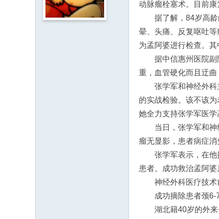
动脉瘤栓塞术。目前康
人
据了解，84岁高
·
晕、头痛、反复呕吐等
客
为孟阿婆进行检查。其
家
据中信惠州医院副
网
重，血管硬化而且迂曲
H
张学军和神经外科
ak
的实战检验。该不该为
ka
她全力支持张学军医学
O
当日，张学军和神
nli
瘤无显影，患者病症消
ne
张学军表示，在他
.c
患者。成功救治孟阿婆
o
神经外科医疗技术
m
成功摘除患者颈6-
湖北籍40岁的外