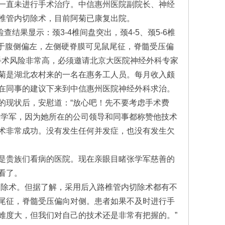
一直未进行手术治疗。中信惠州医院副院长、神经
椎管内切除术，目前阿菊已康复出院。
结果显示：颈3-4椎间盘突出，颈4-5、颈5-6椎
位于腹侧偏左，左侧硬脊膜可见鼠尾征，脊髓受压偏
手术风险非常高，必须邀请北京大医院神经外科专家
菊是湖北农村来的一名在惠务工人员。每月收入颇
在同事的建议下来到中信惠州医院神经外科求治。
的现状后，安慰道：“放心吧！先不要考虑手术费
张学军，因为她所在的公司领导和同事都称赞他技术
术非常成功。没有发生任何并发症，也没有发生欠
是贵族们看病的医院。现在亲眼目睹张学军慈善的
看了。
切除术。但据了解，采用后入路椎管内切除术都有不
尾征，脊髓受压偏向对侧。患者如果不及时进行手
难度大，但我们对自己的技术还是非常有把握的。”