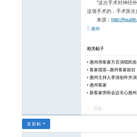
“这次手术对神经
这项手术的，手术医生
来源：
http://hea
惠州
相关帖子
•
惠州用客家方言演唱民俗
•
客家擂茶--惠州客家節目
•
惠州主持人李强创作并演
•
惠州客家
•
新客家旁听会议关心惠州
回复
发新帖