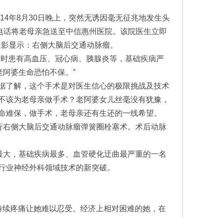
14年8月30日晚上，突然无诱因毫无征兆地发生头
电话将老母亲急送至中信惠州医院。该院医生立即
造影显示：右侧大脑后交通动脉瘤。
同时患有高血压、冠心病、胰腺炎等，基础疾病严
老阿婆生命恐怕不保。”
据了解，这个手术是对医生信心的极限挑战及技术
不该为老母亲做手术？老阿婆女儿丝毫没有犹豫，
命难保，做手术，老母亲还有生还的一线希望。
行右侧大脑后交通动脉瘤弹簧圈栓塞术。术后动脉
最大，基础疾病最多、血管硬化迂曲最严重的一名
行业神经外科领域技术的新突破。
的持续疼痛让她难以忍受。经济上相对困难的她，在