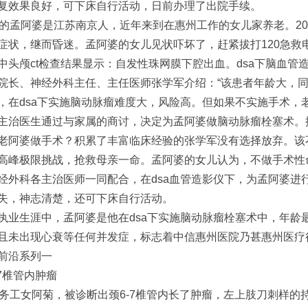
复效果良好，可下床自行活动，日前办理了出院手续。
龄的孟阿婆是江苏南京人，近年来到在惠州工作的女儿家养老。20
症状，继而昏迷。孟阿婆的女儿见状吓坏了，赶紧拔打120急救
中头颅ct检查结果显示：自发性珠网膜下腔出血。dsa下脑血管
院长、神经外科主任、主任医师张学军介绍：“该患者年龄大，
，在dsa下实施脑动脉瘤难度大，风险高。但如果不实施手术，
主治医生通过与家属的商讨，决定为孟阿婆做脑动脉瘤栓塞术。
老阿婆做手术？积累了丰富临床经验的张学军没有选择放弃。该
高峰极限挑战，抢救母亲一命。孟阿婆的女儿认为，不做手术性
经外科各主治医师一同配合，在dsa血管造影仪下，为孟阿婆进
失，神志清楚，还可下床自行活动。
执业生涯中，孟阿婆是他在dsa下实施脑动脉瘤栓塞术中，年龄
且未出现心衰等任何并发症，标志着中信惠州医院乃甚惠州医疗
前沿系列一
7椎管内肿瘤
来务工女阿菊，被诊断出颈6-7椎管内长了肿瘤，左上肢刀刺样