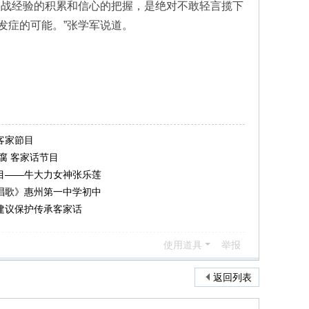
实战经验的积累和信心的把握，是绝对不敢轻言揽下
发症的可能。”张学军说道。
客家節目
腐 客家话节目
目——牛大力女神张乐莲
唱歌》惠州第一中学初中
建议保护传承客家话
使用道具
举报
返回列表