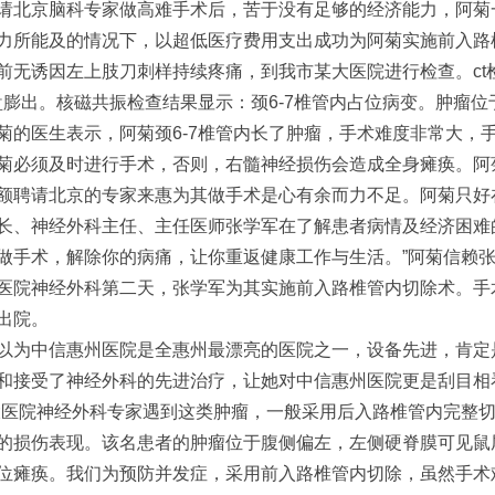
请北京脑科专家做高难手术后，苦于没有足够的经济能力，阿菊
力所能及的情况下，以超低医疗费用支出成功为阿菊实施前入路
无诱因左上肢刀刺样持续疼痛，到我市某大医院进行检查。ct检查
管盘膨出。核磁共振检查结果显示：颈6-7椎管内占位病变。肿瘤
菊的医生表示，阿菊颈6-7椎管内长了肿瘤，手术难度非常大，
菊必须及时进行手术，否则，右髓神经损伤会造成全身瘫痪。阿
额聘请北京的专家来惠为其做手术是心有余而力不足。阿菊只好
长、神经外科主任、主任医师张学军在了解患者病情及经济困难
做手术，解除你的病痛，让你重返健康工作与生活。”阿菊信赖
医院神经外科第二天，张学军为其实施前入路椎管内切除术。手
出院。
以为中信惠州医院是全惠州最漂亮的医院之一，设备先进，肯定
和接受了神经外科的先进治疗，让她对中信惠州医院更是刮目相
大医院神经外科专家遇到这类肿瘤，一般采用后入路椎管内完整
的损伤表现。该名患者的肿瘤位于腹侧偏左，左侧硬脊膜可见鼠
位瘫痪。我们为预防并发症，采用前入路椎管内切除，虽然手术