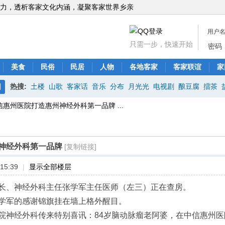
力，透析客家文化内涵，凝聚客家世界乡亲
用户
只需一步，快速开始
密码
美食
民俗
民居
人物
各地客家
客家联谊
家
热搜:
土楼
山歌
客家话
音乐
分布
月光光
电视剧
酿豆腐
擂茶
搜
信惠州医院打造惠州神经外科第一品牌 ...
索
神经外科第一品牌
[复制链接]
15:39
|
显示全部楼层
长、神经外科主任张学军主任医师（左三）正在查房。
学军的感谢锦旗挂在墙上格外醒目。
院神经外科传来特别喜讯：84岁脑动脉瘤老阿婆，在中信惠州医