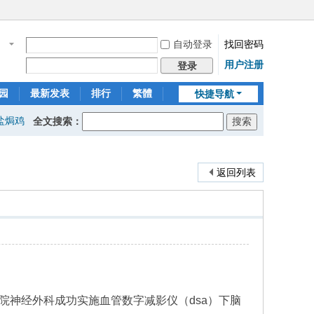
自动登录
找回密码
名
用户注册
登录
园
最新发表
排行
繁體
快捷导航
盐焗鸡
全文搜索：
返回列表
院神经外科成功实施血管数字减影仪（dsa）下脑