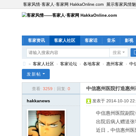
客家风情·客家人·客家网 HakkaOnline.com
展示客家风情魅
客家资讯
客家人社区
客家话
音乐
影视
搜索
»
客家人社区
›
客家论坛
›
各地客家
›
惠州客家
›
中
客
发新帖
家
中信惠州医院打造惠州
查看:
3259
|
回复:
0
风
情
hakkanews
发表于 2014-10-10 22:
—
中信惠州医院副院
—
出院后病人赠送张
客
近日，中信惠州医
家