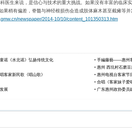
外科医生来说，是信心与技术的重大挑战。如果没有丰富的临床
如果稍有偏差，脊髓与神经根损伤会造成肢体麻木甚至截瘫等并
lth.gmw.cn/newspaper/2014-10/10/content_101350313.htm
童谣《水北谣》弘扬传统文化
•
手編藤藝——惠州
•
惠州 西坑村石磨豆
唱客家新民歌《唱山歌》
•
惠州电视台客家节
•
合唱《客家妹子爱
发展
•
广东惠州政协委员