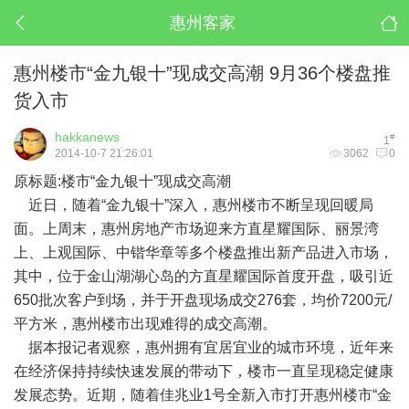
惠州客家
惠州楼市“金九银十”现成交高潮 9月36个楼盘推
货入市
hakkanews
#
1
2014-10-7 21:26:01
3062
0
原标题:楼市“金九银十”现成交高潮
近日，随着“金九银十”深入，惠州楼市不断呈现回暖局
面。上周末，惠州房地产市场迎来方直星耀国际、丽景湾
上、上观国际、中锴华章等多个楼盘推出新产品进入市场，
其中，位于金山湖湖心岛的方直星耀国际首度开盘，吸引近
650批次客户到场，并于开盘现场成交276套，均价7200元/
平方米，惠州楼市出现难得的成交高潮。
据本报记者观察，惠州拥有宜居宜业的城市环境，近年来
在经济保持持续快速发展的带动下，楼市一直呈现稳定健康
发展态势。近期，随着佳兆业1号全新入市打开惠州楼市“金