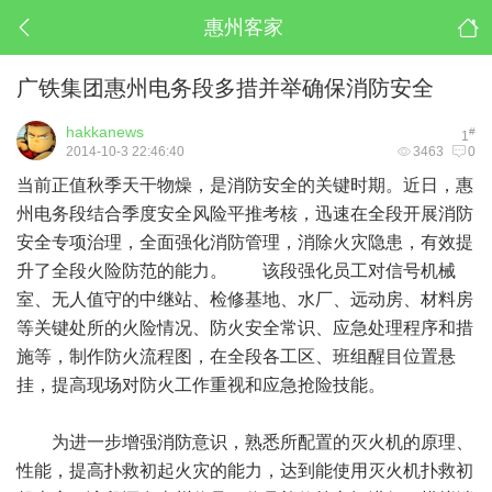
惠州客家
广铁集团惠州电务段多措并举确保消防安全
hakkanews
#
1
2014-10-3 22:46:40
3463
0
当前正值秋季天干物燥，是消防安全的关键时期。近日，惠
州电务段结合季度安全风险平推考核，迅速在全段开展消防
安全专项治理，全面强化消防管理，消除火灾隐患，有效提
升了全段火险防范的能力。 该段强化员工对信号机械
室、无人值守的中继站、检修基地、水厂、远动房、材料房
等关键处所的火险情况、防火安全常识、应急处理程序和措
施等，制作防火流程图，在全段各工区、班组醒目位置悬
挂，提高现场对防火工作重视和应急抢险技能。
为进一步增强消防意识，熟悉所配置的灭火机的原理、
性能，提高扑救初起火灾的能力，达到能使用灭火机扑救初