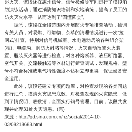
起火灾。该段还在惠州信号、信号检修等车间进行了模拟消
防演练活动，通过消防知识培训和实地演练，提高了员工的
防火灭火水平，从而达到了“四懂四会”。
据悉，该段在全段范围内开展防火专项排查活动，抽调
有关人员，对易燃、可燃物、杂草的清理情况进行一次“拉
网式”排查。特别对信号机械室、水电远动房的各种组合架
(柜)、电缆沟、洞防火封堵等情况，火灾自动报警灭火装
置、瓶装灭火器等进行检查，对各种熔断器、液压断路器、
空气开关、交流接触器等器材进行筛查测试，发现规格、型
号不符合标准或电气特性强度不达标立即更换，保证设备安
全运用。
此外，该段还建立专项问题库，对检查发现的各类问题
进行汇总，摸清火灾隐患底数。对检查发现的火灾隐患，做
到了情况明、底数清，全面实行销号管理。目前，该段共发
现并处理31处火灾隐患。(完)
来源：
http://gd.sina.com.cn/hz/social/2014-10-
03/08218688.html