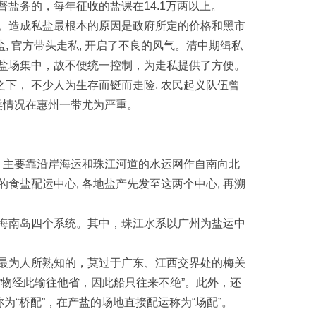
督盐务的，每年征收的盐课在14.1万两以上。
。造成私盐最根本的原因是政府所定的价格和黑市
, 官方带头走私, 开启了不良的风气。清中期缉私
的盐场集中，故不便统一控制，为走私提供了方便。
下， 不少人为生存而铤而走险, 农民起义队伍曾
类情况在惠州一带尤为严重。
 主要靠沿岸海运和珠江河道的水运网作自南向北
食盐配运中心, 各地盐产先发至这两个中心, 再溯
海南岛四个系统。其中，珠江水系以广州为盐运中
。
最为人所熟知的，莫过于广东、江西交界处的梅关
物经此输往他省，因此船只往来不绝”。此外，还
为“桥配”，在产盐的场地直接配运称为“场配”。