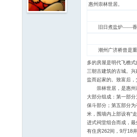
惠州崇林世居。
人
·
客
旧日煮盐炉——香
家
网
潮州广济桥曾是重
H
ak
多的房屋是明代飞檐式
ka
三朝古建筑的古城。兴
O
盐而起家的。致富后，
nli
崇林世居，是惠州最
ne
大部分组成：第一部分
.c
保斗部分；第五部分为
o
米，围墙内上部设有“
m
进式祠堂组合而成，最
有住房262间，9厅