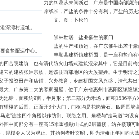
力的纠葛从未间断过。广东是中国南部濒海
岸线长，产盐的条件十分有利，产盐的历史
文、图：卜松竹
港深湾村遗址。
崇林世居：盐业催生的豪门
盐的生产和贩运，在广东催生出若干豪
要食盐配运中心。
丰顺县建桥镇建桥围，是一座和盐商有着
的四合院建筑，也有清代防火山墙式建筑混杂其中，它是目前梅
建它的建桥张姓宗族，是该县西部地区的大族望姓。生于明清之
父子投资田产和店铺，兴办教育，令建桥围文风兴盛，清代共出了
大、广东第二大的客家围屋，位于广东省惠州市惠阳区镇隆镇
为池塘，面积约9亩，半月形；第二部分为禾场，面积1536平
有望楼的后围。正面开3个大门，门框均是花岗岩石。四周围墙高
走马道”连接四个角楼以作防御、联络之用。角楼与“走马道”均设
外围中间部分有一座高15米重檐歇山式的3层望楼，站在楼顶可
18井，规模令人叹为观止。其始创者叶文昭，即为清雍正年间的大