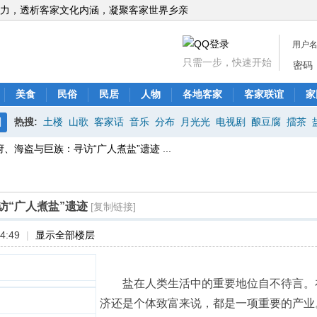
力，透析客家文化内涵，凝聚客家世界乡亲
用户
只需一步，快速开始
密码
美食
民俗
民居
人物
各地客家
客家联谊
家
热搜:
土楼
山歌
客家话
音乐
分布
月光光
电视剧
酿豆腐
擂茶
搜
府、海盗与巨族：寻访“广人煮盐”遗迹 ...
索
访“广人煮盐”遗迹
[复制链接]
4:49
|
显示全部楼层
盐在人类生活中的重要地位自不待言。在
济还是个体致富来说，都是一项重要的产业