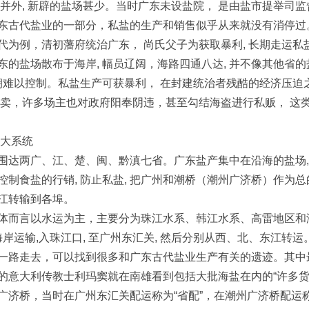
并外, 新辟的盐场甚少。当时广东未设盐院， 是由盐市提举司监
古代盐业的一部分，私盐的生产和销售似乎从来就没有消停过
为例，清初藩府统治广东， 尚氏父子为获取暴利, 长期走运私盐
东的盐场散布于海岸, 幅员辽阔，海路四通八达, 并不像其他省
朝难以控制。私盐生产可获暴利， 在封建统治者残酷的经济压迫之
悄卖，许多场主也对政府阳奉阴违，甚至勾结海盗进行私贩， 这
大系统
两广、江、楚、闽、黔滇七省。广东盐产集中在沿海的盐场,
制食盐的行销, 防止私盐, 把广州和潮桥（潮州广济桥）作为总的
江转输到各埠。
而言以水运为主，主要分为珠江水系、韩江水系、高雷地区和
海岸运输,入珠江口, 至广州东汇关, 然后分别从西、北、东江转运
路走去，可以找到很多和广东古代盐业生产有关的遗迹。其中
的意大利传教士利玛窦就在南雄看到包括大批海盐在内的“许多货
广济桥，当时在广州东汇关配运称为“省配”，在潮州广济桥配运称