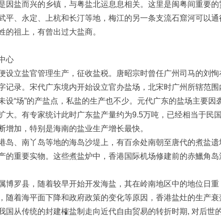
因盐而兴的乡镇，与粤盐北运息息相关。这里是闽粤间重要的
武平、永定、上杭和长汀等地，梅江的另一条支流石窟河可以通
姓的祖上，有曾出过大盐商。
中心
立盐官管理生产，征收盐税。唐昭宗时曾任广州司马的刘恂在
字记录。宋代广东境内开始设立官办盐场，北宋时广州所辖范围
未设“场”的产盐点，私盐的生产也不少。元代广东的盐场主要因
扩大。有专家统计此时广东盐产量约为9.5万吨，已经相当于民
断增加，特别是海南的盐业生产增长最快。
、南丫岛等地的海岛沙堤上，有百余处南朝至唐代的煮盐遗址。
产的重要实物。这些煮盐炉中，香港国际机场修建前的赤鱲角岛
博罗县，随着较早开始开发海盐，其在岭南地区中的地位日重
，随着海平面下降和政府政策的变化等原因，香港盐灶的生产衰
从传统的封建榷盐制走向近代自由贸易的转折时期, 对后世