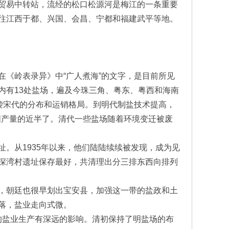
贸易中转站，流经的松口松源河是梅江的一条重要
往江西于都、兴国、会昌、宁都和福建武平等地。
《岭表录异》中“广人煮海”的文字，是目前所见
内有13处盐场，遍及今珠三角、粤东、粤西和海南
袭宋代的分布和运销格局。到明代制盐技术提高，
国产量的近半了。清代一些盐场随着环境变迁被废
从1935年以来，他们陆陆续续被发现，成为见
深湾村遗址保存最好，共清理出分三排东西向排列
，朝廷也很早划出宝安县，加强这一带的盐政和土
落，盐业走向式微。
的盐业生产有深远的影响。清初保持了明盐场的布