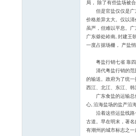
局， 除了有些盐场被合
但是官盐仅仅是广东
价格差异太大。仅以清代
虽严，但难以平息。广
广东僻处岭南, 封建王
一度占据场栅， 产盐
粤盐行销七省 靠四
清代粤盐行销的范围达
的输送。政府为了统一控
西江、北江、东江、韩
广东食盐的运输总体
心, 沿海盐场的盐产沿
沿着这些运盐线路一
古道。早在明末，著名
有潮州的城市标志之一