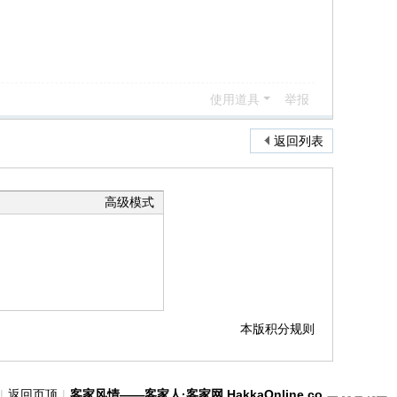
使用道具
举报
返回列表
高级模式
本版积分规则
|
返回页顶
|
客家风情——客家人·客家网 HakkaOnline.com