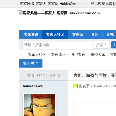
客家风情·客家人·客家网 HakkaOnline.com
展示客家风情魅
客家资讯
客家人社区
客家话
音乐
影视
搜索
»
客家人社区
›
客家论坛
›
各地客家
›
惠州客家
›
官
客
发新帖
家
官府、海盗与巨族：寻
查看:
3322
|
回复:
0
风
情
hakkanews
发表于 2014-8-24 17:0
—
—
客
家