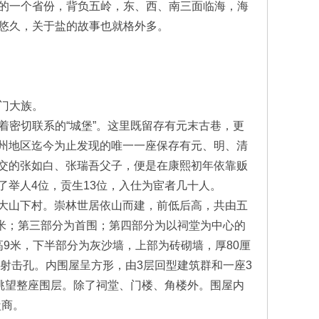
的一个省份，背负五岭，东、西、南三面临海，海
悠久，关于盐的故事也就格外多。
门大族。
密切联系的“城堡”。这里既留存有元末古巷，更
州地区迄今为止发现的唯一一座保存有元、明、清
交的张如白、张瑞吾父子，便是在康熙初年依靠贩
举人4位，贡生13位，入仕为宦者几十人。
大山下村。崇林世居依山而建，前低后高，共由五
方米；第三部分为首围；第四部分为以祠堂为中心的
9米，下半部分为灰沙墙，上部为砖砌墙，厚80厘
有射击孔。内围屋呈方形，由3层回型建筑群和一座3
眺望整座围层。除了祠堂、门楼、角楼外。围屋内
盐商。