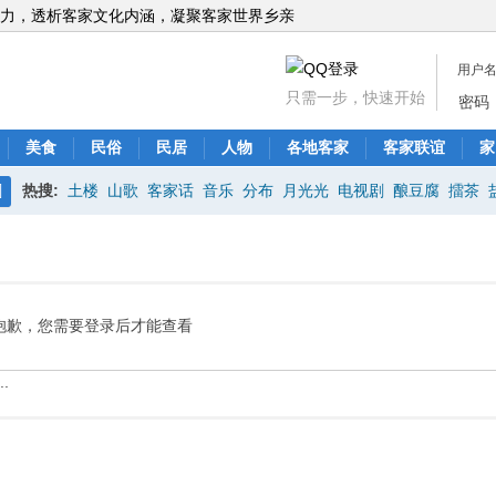
力，透析客家文化内涵，凝聚客家世界乡亲
用户
只需一步，快速开始
密码
美食
民俗
民居
人物
各地客家
客家联谊
家
热搜:
土楼
山歌
客家话
音乐
分布
月光光
电视剧
酿豆腐
擂茶
搜
索
抱歉，您需要登录后才能查看
.