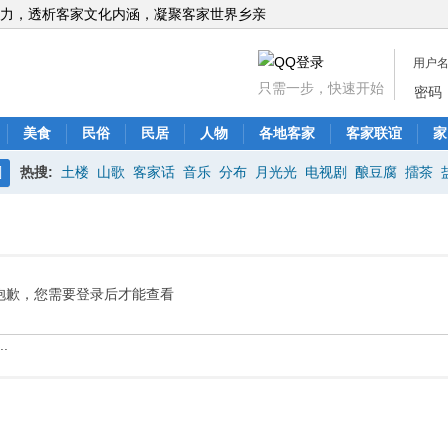
力，透析客家文化内涵，凝聚客家世界乡亲
用户
只需一步，快速开始
密码
美食
民俗
民居
人物
各地客家
客家联谊
家
热搜:
土楼
山歌
客家话
音乐
分布
月光光
电视剧
酿豆腐
擂茶
搜
索
抱歉，您需要登录后才能查看
.