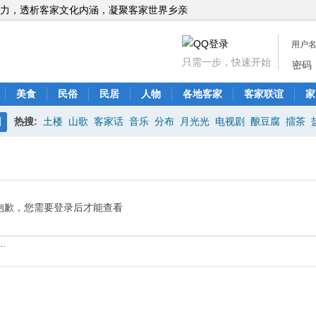
力，透析客家文化内涵，凝聚客家世界乡亲
用户
只需一步，快速开始
密码
美食
民俗
民居
人物
各地客家
客家联谊
家
热搜:
土楼
山歌
客家话
音乐
分布
月光光
电视剧
酿豆腐
擂茶
搜
索
抱歉，您需要登录后才能查看
.