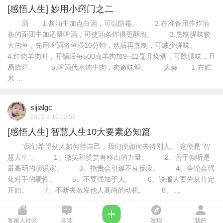
[感悟人生]
妙用小窍门之二
酒 1.酱油中加点白酒，可以防霉。 2.在准备用作炸油
条的面团中加适量啤酒，可使油条炸得更酥脆。 3.烹制腥味较
大的鱼，先用啤酒将鱼浸10分钟，然后再烹制，可减少腥味。
4.红烧羊肉时，开锅后每500克羊肉加9~12毫升烧酒，可除膻味，且
易烧烂。 5.啤酒代水炖牛肉，肉嫩味鲜。 大蒜 1.在贮
米 ...
sijialgc
2012-9-19 12:52
[感悟人生]
智慧人生10大要素必知篇
“我们希望别人如何待自己，我们便如何去待别人。”这便是“智
慧人生”。 1、微笑和赞赏有移山的力量。 2、善于倾听是
最高明的演说家。 3、指责会引爆不良反应。 4、争论会强
化对手的硬性。 5、不要强加于人。 6、说服人要先从肯定
开始。 7、不断去激发他人高尚的动机。 8、 ...
客家人社区
导读
发现
我的