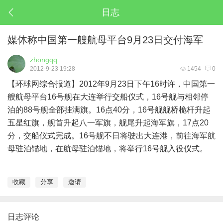
日志
媒体称中国第一艘航母平台9月23日交付海军
zhongqq
2012-9-23 19:28
1454
0
【环球网综合报道】2012年9月23日下午16时许，中国第一
艘航母平台16号舰在
大连
举行交船仪式，16号舰与相邻停
泊的88号舰全部挂满旗。16点40分，16号舰舰桥桅杆升起
五星红旗，舰首升起八一军旗，舰尾升起海军旗，17点20
分，交船仪式完成。16号舰不日将驶出大连港，前往海军航
母驻泊锚地，在航母驻泊锚地，将举行16号舰入役仪式。
收藏
分享
邀请
日志评论