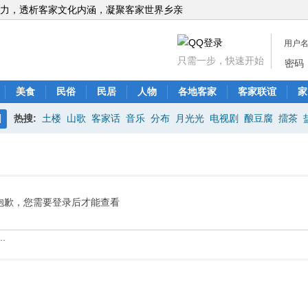
力，透析客家文化内涵，凝聚客家世界乡亲
用户
只需一步，快速开始
密码
美食
民俗
民居
人物
各地客家
客家联谊
家
热搜:
土楼
山歌
客家话
音乐
分布
月光光
电视剧
酿豆腐
擂茶
搜
索
抱歉，您需要登录后才能查看
.