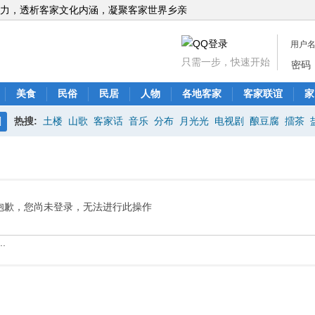
力，透析客家文化内涵，凝聚客家世界乡亲
用户
只需一步，快速开始
密码
美食
民俗
民居
人物
各地客家
客家联谊
家
热搜:
土楼
山歌
客家话
音乐
分布
月光光
电视剧
酿豆腐
擂茶
搜
索
抱歉，您尚未登录，无法进行此操作
.