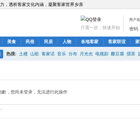
力，透析客家文化内涵，凝聚客家世界乡亲
用户
只需一步，快速开始
密码
美食
民俗
民居
人物
各地客家
客家联谊
家
热搜:
土楼
山歌
客家话
音乐
分布
月光光
电视剧
酿豆腐
擂茶
搜
索
抱歉，您尚未登录，无法进行此操作
.