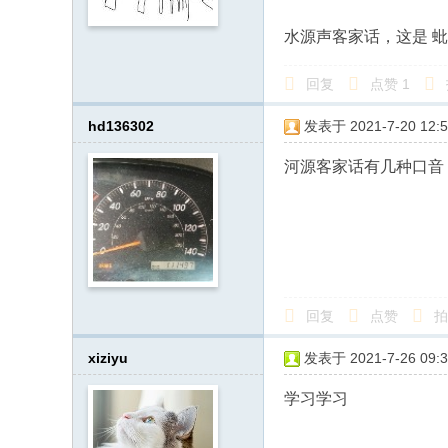
人
水源声客家话，这是 
·
客
回复
点赞
1
家
hd136302
发表于 2021-7-20 12:5
网
河源客家话有几种口音
H
ak
ka
O
nli
ne
回复
点赞
拍
.c
xiziyu
发表于 2021-7-26 09:3
o
学习学习
m