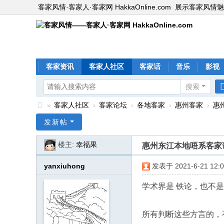
客家风情·客家人·客家网 HakkaOnline.com
展示客家风情魅
客家资讯
客家人社区
客家话
音乐
影视
搜索
»
客家人社区
›
客家论坛
›
各地客家
›
惠州客家
›
惠
客
发新帖
家
楼主:
幸福果
惠州东江本地唔系客家
风
情
yanxiuhong
发表于 2021-6-21 12:0
—
学术界是 铁论，也不
—
客
所有判断这些方言的，
家