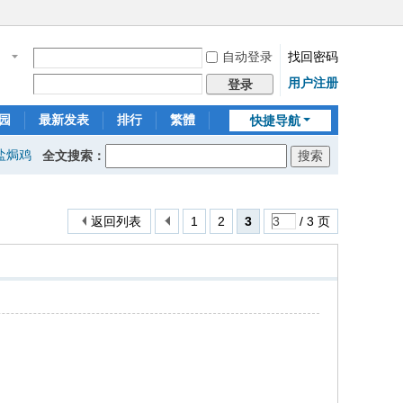
自动登录
找回密码
名
用户注册
登录
园
最新发表
排行
繁體
快捷导航
盐焗鸡
全文搜索：
返回列表
1
2
3
/ 3 页