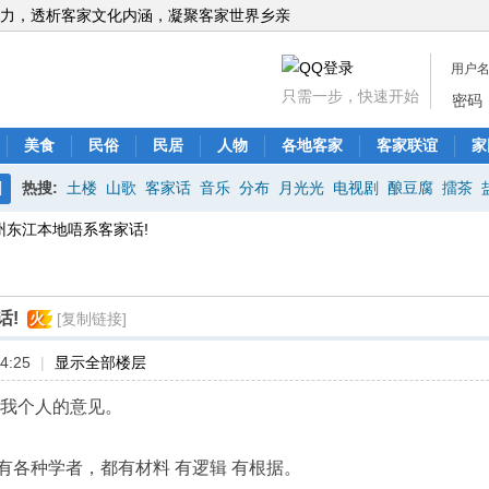
力，透析客家文化内涵，凝聚客家世界乡亲
用户
只需一步，快速开始
密码
美食
民俗
民居
人物
各地客家
客家联谊
家
热搜:
土楼
山歌
客家话
音乐
分布
月光光
电视剧
酿豆腐
擂茶
搜
州东江本地唔系客家话!
索
话!
火
[复制链接]
4:25
|
显示全部楼层
是我个人的意见。
有各种学者，都有材料 有逻辑 有根据。