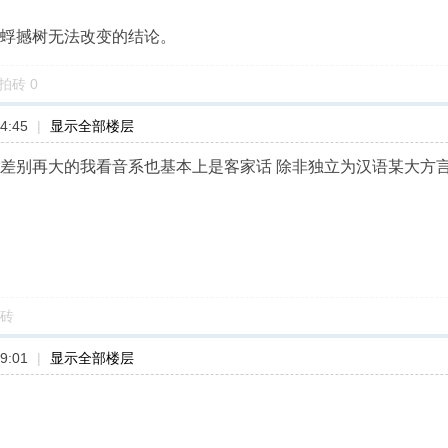
蚍蜉撼树无法改变的结论。
拍砖
0
4:45
|
显示全部楼层
 差别再大的我看音系也基本上是客家话 除非独立为汉语某大方言
砖
9:01
|
显示全部楼层