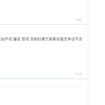
举报
如平话 徽语 晋语 否则归属于客家语毫无争议可言
举报