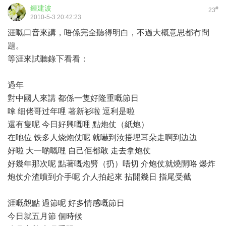
鍾建波
#
23
2010-5-3 20:42:23
涯嘅口音來講，唔係完全聽得明白，不過大概意思都冇問
題。
等涯來試聽錄下看看：
過年
對中國人來講 都係一隻好隆重嘅節日
嗱 细佬哥过年哩 著新衫啦 逗利是啦
還有隻呢 今日好興嘅哩 點炮仗（紙炮）
在吔位 铁多人烧炮仗呢 就嚇到汝捂埋耳朵走啊到边边
好啦 大一啲嘅哩 自己佢都敢 走去拿炮仗
好幾年那次呢 點著嘅炮劈（扔）唔切 介炮仗就燒開咯 爆炸
炮仗介渣噴到介手呢 介人拍起來 拈開幾日 指尾受截
涯嘅觀點 過節呢 好多情感嘅節日
今日就五月節 個時候