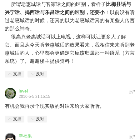
所谓老惠城话与客家话之间的区别，看样子
比梅县话与
兴宁话、揭西话与乐昌话之间的区别，还要小
！以前没有听
过老惠城话的时候，还真的以为老惠城话真的有某些人传言
的那么神奇。
很高兴老惠城话可以上电视，这样可以让更多人了解
它。而且从今天听老惠城话的效果看来，我相信未来听到老
惠城话的人，心里都会更确定它应该归属那一种语系（方言
系统）了。谢谢楼主提供资料！
支持
反对
level
#
29
2010-5-5 21:15:15
有机会我再录个现实版的对话来给大家听听。
支持
反对
幸福果
#
30