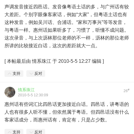
声调发音接近四邑话。发音像粤语土话的多，与广州话有较
大差距。个别字眼像客家话，例如“大家”，但粤语土话也有
这种发音，例如吴川话、合浦话。“家和万事兴”等等发音，
与粤语一样。惠州话如果听多了，习惯了，听懂不成问题。
这次录音，与上次沥林那位老师的不一样，沥林的那位老师
所讲的比较接近白话，这次的差距就大一点。
[
本帖最后由 情系珠江 于 2010-5-5 12:27 编辑
]
支持
反对
情系珠江
#
26
2010-5-5 12:30:09
惠州话有些词汇比四邑话更加接近白话。四邑话，讲粤语的
人也有很多人听不懂，但依然属于粤语。但四邑话没有什么
客家话成分，而惠州话有，肯定有，只是占少数。
支持
反对