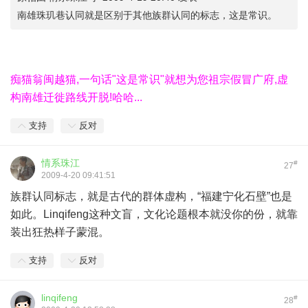
南雄珠玑巷认同就是区别于其他族群认同的标志，这是常识。
痴猫翁闽越猫,一句话"这是常识"就想为您祖宗假冒广府,虚
构南雄迁徙路线开脱!哈哈...
支持
反对
情系珠江
#
27
2009-4-20 09:41:51
族群认同标志，就是古代的群体虚构，“福建宁化石壁”也是
如此。Linqifeng这种文盲，文化论题根本就没你的份，就靠
装出狂热样子蒙混。
支持
反对
linqifeng
#
28