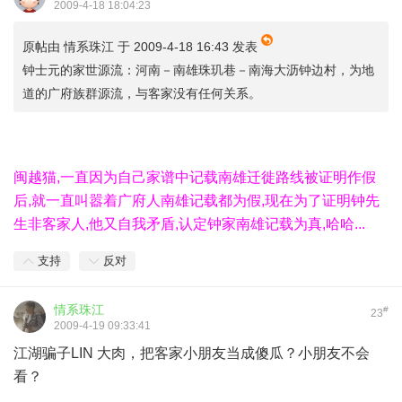
2009-4-18 18:04:23
原帖由
情系珠江
于 2009-4-18 16:43 发表
钟士元的家世源流：河南－南雄珠玑巷－南海大沥钟边村，为地
道的广府族群源流，与客家没有任何关系。
闽越猫,一直因为自己家谱中记载南雄迁徙路线被证明作假
后,就一直叫嚣着广府人南雄记载都为假,现在为了证明钟先
生非客家人,他又自我矛盾,认定钟家南雄记载为真,哈哈...
支持
反对
情系珠江
#
23
2009-4-19 09:33:41
江湖骗子LIN 大肉，把客家小朋友当成傻瓜？小朋友不会
看？