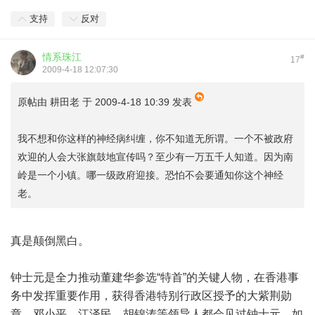
支持
反对
情系珠江
#
17
2009-4-18 12:07:30
原帖由
耕田老
于 2009-4-18 10:39 发表
我不想和你这样的神经病纠缠，你不知道无所谓。一个不被政府
欢迎的人会大张旗鼓地宣传吗？至少有一万五千人知道。因为南
岭是一个小镇。哪一级政府迎接。恐怕不会要通知你这个神经
老。
真是颠倒黑白。
钟士元是全力推动董建华参选“特首”的关键人物，在香港事
务中发挥重要作用，获得香港特别行政区授予的大紫荆勋
章。邓小平、江泽民、胡锦涛等领导人都会见过钟士元。如