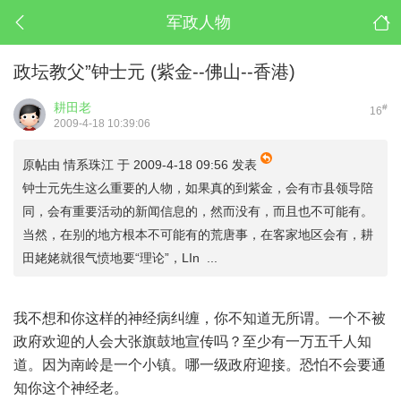
军政人物
政坛教父”钟士元 (紫金--佛山--香港)
耕田老
#
16
2009-4-18 10:39:06
原帖由
情系珠江
于 2009-4-18 09:56 发表
钟士元先生这么重要的人物，如果真的到紫金，会有市县领导陪
同，会有重要活动的新闻信息的，然而没有，而且也不可能有。
当然，在别的地方根本不可能有的荒唐事，在客家地区会有，耕
田姥姥就很气愤地要“理论”，LIn ...
我不想和你这样的神经病纠缠，你不知道无所谓。一个不被
政府欢迎的人会大张旗鼓地宣传吗？至少有一万五千人知
道。因为南岭是一个小镇。哪一级政府迎接。恐怕不会要通
知你这个神经老。