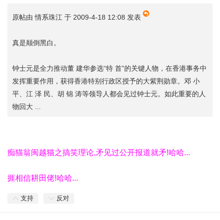
原帖由
情系珠江
于 2009-4-18 12:08 发表
真是颠倒黑白。
钟士元是全力推动董 建华参选“特 首”的关键人物，在香港事务中
发挥重要作用，获得香港特别行政区授予的大紫荆勋章。邓 小
平、江 泽 民、胡 锦 涛等领导人都会见过钟士元。如此重要的人
物回大 ...
痴猫翁闽越猫之搞笑理论,矛见过公开报道就矛!哈哈...
捱相信耕田佬!哈哈...
支持
反对