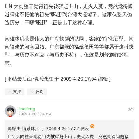
LIN 大肉整天觉得祖先被驱赶上山，走火入魔，竟然觉得闽
越福佬不把他的祖先“驱赶”到台湾太遗憾了。这家伙整天伪
造历史，干嚎“驱赶”，正是出于这种心理。
南雄珠玑巷是伟大的广府族群的认同，客家的宁化石壁、闽
南福佬的河南固始、广东福佬的福建莆田等等都属于这种类
型，与历史不对应（与历史不符），但这是划分族群的标
志。
[
本帖最后由 情系珠江 于 2009-4-20 17:54 编辑
]
支持
反对
linqifeng
#
30
2009-4-20 22:43:56
原帖由
情系珠江
于 2009-4-20 17:37 发表
LIN 大肉整天觉得祖先被驱赶上山，走火入魔，竟然觉得闽越福