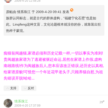
2009-4-20 12:58:28
原帖由
情系珠江
于 2009-4-20 09:41 发表
族群认同标志，就是古代的群体虚构，“福建宁化石壁”也是如
此。Linqifeng这种文盲，文化论题根本就没你的份，就靠装出狂
热样子蒙混。
痴猫翁闽越猫,家谱必须和历史记载一样,一切以事实为准则!
贵闽越族家谱为了逃避被驱赶命运,居然在家谱上作假,虚构
南雄路线!作为闽越族后人,您本应该改正错误,还历史以真相,
给家谱原貌!可惜您一个年近花甲老头子,只顾养猫自慰,为祖
先错误开脱!哈哈...
支持
反对
情系珠江
#
29
2009-4-20 17:37:09