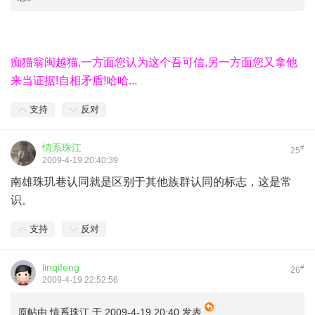
痴猫翁闽越猫,一方面您认为这个吾可信,另一方面您又拿他
来当证据!自相矛盾!哈哈...
支持
反对
情系珠江
#
25
2009-4-19 20:40:39
南雄珠玑巷认同就是区别于其他族群认同的标志，这是常
识。
支持
反对
linqifeng
#
26
2009-4-19 22:52:56
原帖由
情系珠江
于 2009-4-19 20:40 发表