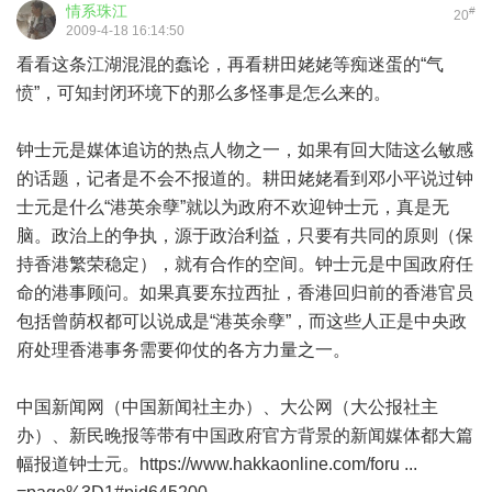
情系珠江
#
20
2009-4-18 16:14:50
看看这条江湖混混的蠢论，再看耕田姥姥等痴迷蛋的“气
愤”，可知封闭环境下的那么多怪事是怎么来的。
钟士元是媒体追访的热点人物之一，如果有回大陆这么敏感
的话题，记者是不会不报道的。耕田姥姥看到邓小平说过钟
士元是什么“港英余孽”就以为政府不欢迎钟士元，真是无
脑。政治上的争执，源于政治利益，只要有共同的原则（保
持香港繁荣稳定），就有合作的空间。钟士元是中国政府任
命的港事顾问。如果真要东拉西扯，香港回归前的香港官员
包括曾荫权都可以说成是“港英余孽”，而这些人正是中央政
府处理香港事务需要仰仗的各方力量之一。
中国新闻网（中国新闻社主办）、大公网（大公报社主
办）、新民晚报等带有中国政府官方背景的新闻媒体都大篇
幅报道钟士元。
https://www.hakkaonline.com/foru ...