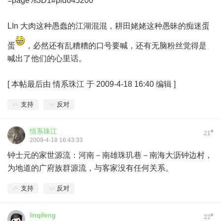
=page%3D1#pid645200
LIn 大肉这种愚蠢的江湖混混，耕田姥姥这种愚昧的痴迷蛋
蛋
，必然还有乱糟糟的口号要喊，还有无脑粉丝觉得是
喊出了他们的心里话。
[
本帖最后由 情系珠江 于 2009-4-18 16:40 编辑
]
支持
反对
情系珠江
#
21
2009-4-18 16:43:33
钟士元的家世源流：河南－南雄珠玑巷－南海大沥钟边村，
为地道的广府族群源流，与客家没有任何关系。
支持
反对
linqifeng
#
22