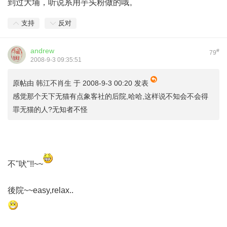
到过大埔，听说系用芋头粉做的哦。
支持
反对
andrew
#
79
2008-9-3 09:35:51
原帖由
韩江不肖生
于 2008-9-3 00:20 发表
感觉那个天下无猫有点象客社的后院,哈哈,这样说不知会不会得
罪无猫的人?无知者不怪
不"吠"!!~~
後院~~easy,relax..