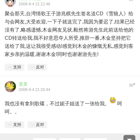
2008-9-4 21:12:46
聚会那天,台湾情歌王子游兆棋先生签名送CD《雪狼人》给
与会网友,大受欢迎,一下子就送完了,我因为要迟了,结果已经
没有了,略感遗憾,木金网友见状,毅然将游先生此前送给他的
CD转送给我,我不好意思夺人所受,推辞一番,木金坚持把它
送给了我,这让我很受感动!感觉到木金的慷慨无私,感觉到客
家乡亲的温暖,谢谢木金!同时也谢谢游先生!
支持
反对
灵灵
#
90
2008-9-4 21:20:44
我也没有拿到歌碟，不过妮子姐送了一张给我。
呵
呵。。
支持
反对