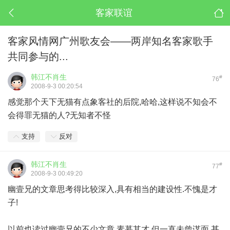
客家联谊
客家风情网广州歌友会——两岸知名客家歌手
共同参与的...
韩江不肖生
#
76
2008-9-3 00:20:54
感觉那个天下无猫有点象客社的后院,哈哈,这样说不知会不
会得罪无猫的人?无知者不怪
支持
反对
韩江不肖生
#
77
2008-9-3 00:49:20
幽壹兄的文章思考得比较深入,具有相当的建设性.不愧是才
子!
以前也读过幽壹兄的不少文章,素慕其才,但一直未曾谋面,甚