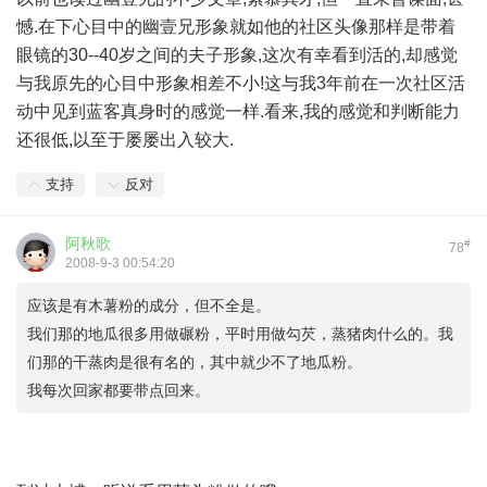
憾.在下心目中的幽壹兄形象就如他的社区头像那样是带着
眼镜的30--40岁之间的夫子形象,这次有幸看到活的,却感觉
与我原先的心目中形象相差不小!这与我3年前在一次社区活
动中见到蓝客真身时的感觉一样.看来,我的感觉和判断能力
还很低,以至于屡屡出入较大.
支持
反对
阿秋歌
#
78
2008-9-3 00:54:20
应该是有木薯粉的成分，但不全是。
我们那的地瓜很多用做碾粉，平时用做勾芡，蒸猪肉什么的。我
们那的干蒸肉是很有名的，其中就少不了地瓜粉。
我每次回家都要带点回来。