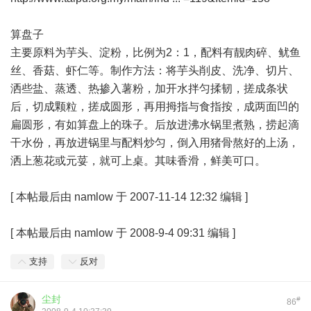
算盘子
主要原料为芋头、淀粉，比例为2：1，配料有靓肉碎、鱿鱼
丝、香菇、虾仁等。制作方法：将芋头削皮、洗净、切片、
洒些盐、蒸透、热掺入薯粉，加开水拌匀揉韧，搓成条状
后，切成颗粒，搓成圆形，再用拇指与食指按，成两面凹的
扁圆形，有如算盘上的珠子。后放进沸水锅里煮熟，捞起滴
干水份，再放进锅里与配料炒匀，倒入用猪骨熬好的上汤，
洒上葱花或元荽，就可上桌。其味香滑，鲜美可口。
[ 本帖最后由 namlow 于 2007-11-14 12:32 编辑 ]
[
本帖最后由 namlow 于 2008-9-4 09:31 编辑
]
支持
反对
尘封
#
86