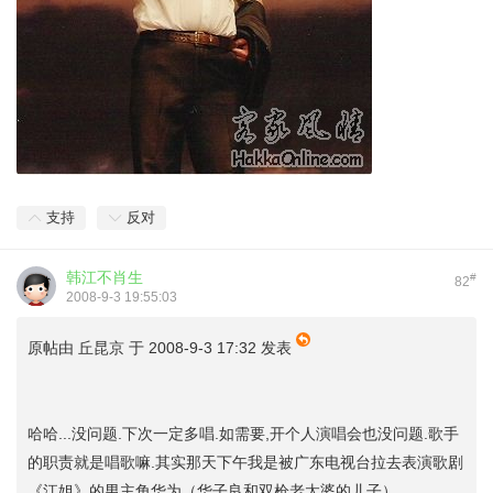
支持
反对
韩江不肖生
#
82
2008-9-3 19:55:03
原帖由
丘昆京
于 2008-9-3 17:32 发表
哈哈...没问题.下次一定多唱.如需要,开个人演唱会也没问题.歌手
的职责就是唱歌嘛.其实那天下午我是被广东电视台拉去表演歌剧
《江姐》的男主角华为（华子良和双枪老太婆的儿子）。