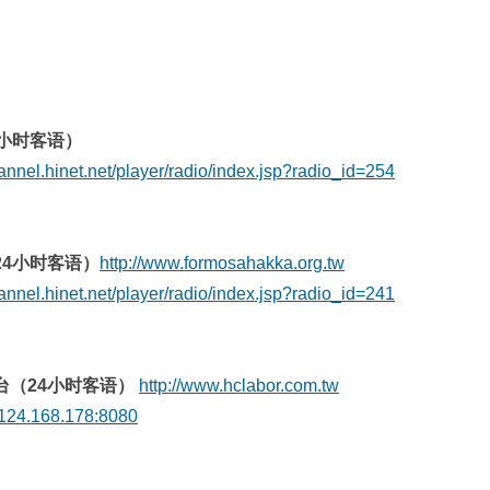
4小时客语）
hannel.hinet.net/player/radio/index.jsp?radio_id=254
24小时客语）
http://www.formosahakka.org.tw
hannel.hinet.net/player/radio/index.jsp?radio_id=241
台（24小时客语）
http://www.hclabor.com.tw
124.168.178:8080