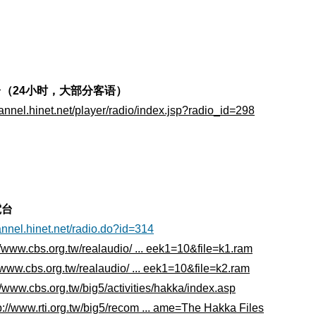
台（24小时，大部分客语）
hannel.hinet.net/player/radio/index.jsp?radio_id=298
電台
hannel.hinet.net/radio.do?id=314
//www.cbs.org.tw/realaudio/ ... eek1=10&file=k1.ram
//www.cbs.org.tw/realaudio/ ... eek1=10&file=k2.ram
//www.cbs.org.tw/big5/activities/hakka/index.asp
p://www.rti.org.tw/big5/recom ... ame=The Hakka Files