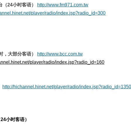
台（24小时客语）
http://www.fm971.com.tw
hannel.hinet.net/player/radio/index.jsp?radio_id=300
小时，大部分客语）
http://www.bcc.com.tw
hannel.hinet.net/player/radio/index.jsp?radio_id=160
http://hichannel.hinet.net/player/radio/index.jsp?radio_id=135
（24小时客语）