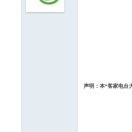
人
·
客
家
网
H
ak
ka
O
nli
声明：本“客家电台
ne
.c
o
m