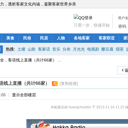
力，透析客家文化内涵，凝聚客家世界乡亲
用户
只需一步，快速开始
密码
美食
民俗
民居
人物
各地客家
客家联谊
家
热搜:
土楼
山歌
客家话
音乐
分布
月光光
电视剧
酿豆腐
擂茶
搜
，客语线上直播（共计66家） ...
索
语线上直播（共计66家）
火
[复制链接]
:05
|
显示全部楼层
本帖最后由 huangchunbin 于 2013-11-16 11:15 