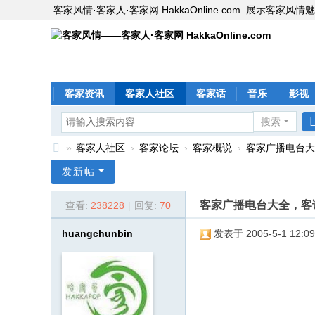
客家风情·客家人·客家网 HakkaOnline.com
展示客家风情魅
客家资讯
客家人社区
客家话
音乐
影视
搜索
»
客家人社区
›
客家论坛
›
客家概说
›
客家广播电台大全
客
发新帖
家
客家广播电台大全，客
查看:
238228
|
回复:
70
风
情
huangchunbin
发表于 2005-5-1 12:09
—
—
客
家