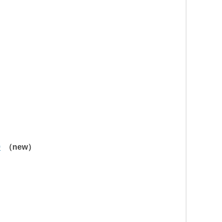
0
（new）