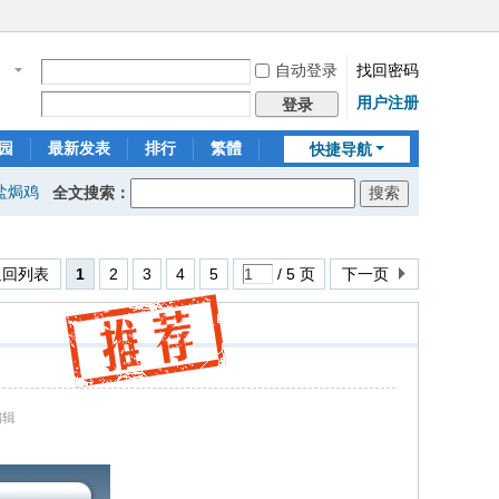
自动登录
找回密码
名
用户注册
登录
园
最新发表
排行
繁體
快捷导航
盐焗鸡
全文搜索：
返回列表
1
2
3
4
5
/ 5 页
下一页
编辑