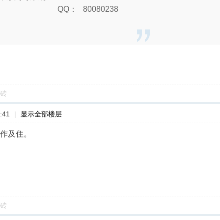
， QQ： 80080238
砖
:41
|
显示全部楼层
工作及住。
砖