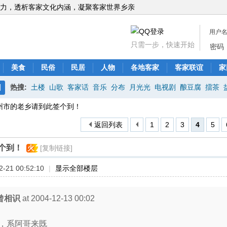
力，透析客家文化内涵，凝聚客家世界乡亲
用户
只需一步，快速开始
密码
美食
民俗
民居
人物
各地客家
客家联谊
家
热搜:
土楼
山歌
客家话
音乐
分布
月光光
电视剧
酿豆腐
擂茶
搜
州市的老乡请到此签个到！
索
返回列表
1
2
3
4
5
个到！
火
[复制链接]
-21 00:52:10
|
显示全部楼层
曾相识
at 2004-12-13 00:02
，系阿哥来既