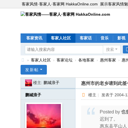
客家风情·客家人·客家网 HakkaOnline.com
展示客家风情魅
客家资讯
客家人社区
客家话
音乐
影视
搜索
»
客家人社区
›
客家论坛
›
各地客家
›
惠州客家
›
惠
客
发新帖
家
楼主:
鹏城浪子
惠州市的老乡请到此签
风
情
鹏城浪子
楼主
|
发表于 2004-12
—
—
Posted by
也
客
迟到了。
惠东县平山人
家