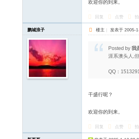
欢迎你的到来。
回复
点赞
拍
鹏城浪子
楼主
|
发表于 2005-1-
Posted by
我
涯系澳头人,
QQ：151329
干盛行呢？
欢迎你的到来。
回复
点赞
拍