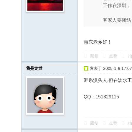
工作在深圳
人
·
客家人要团结
客
家
网
惠东老乡好！
H
回复
点赞
拍
ak
ka
我是龙世
发表于 2005-1-6 17:07
O
涯系澳头人,但在淡水
nli
ne
QQ：151329115
.c
o
m
回复
点赞
拍