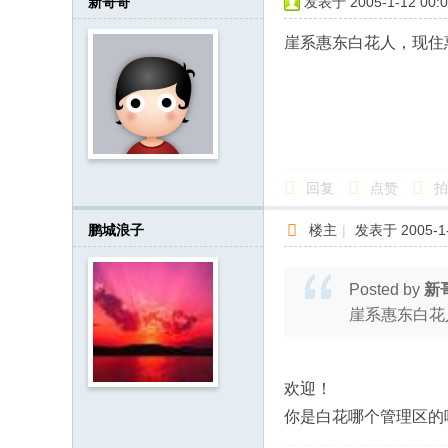
新哥哥
发表于 2005-1-12 00:0
崖系惠东白花人，现住
回复
点赞
拍
鹏城浪子
楼主
|
发表于 2005-1-
Posted by
新
崖系惠东白花
欢迎！
你是白花哪个管理区的