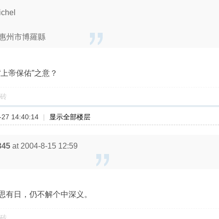
hel
惠州市博羅縣
上帝保佑”之意？
砖
27 14:40:14
|
显示全部楼层
345
at 2004-8-15 12:59
思有日，仍不解个中深义。
砖