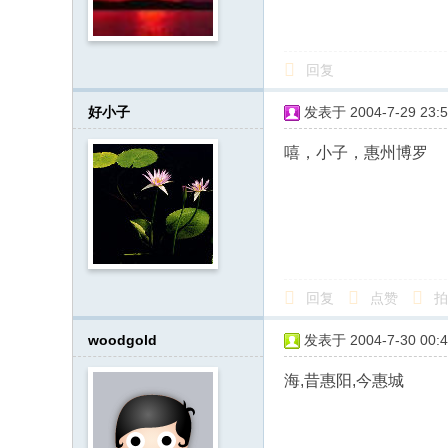
人
·
回复
客
家
好小子
发表于 2004-7-29 23:5
网
嘻，小子，惠州博罗
H
ak
ka
O
nli
回复
点赞
拍
ne
woodgold
发表于 2004-7-30 00:4
.c
o
海,昔惠阳,今惠城
m