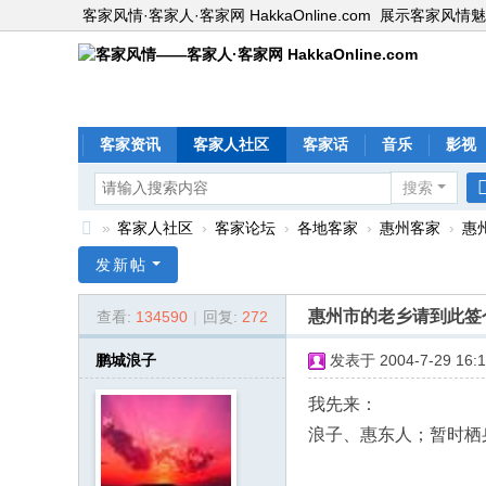
客家风情·客家人·客家网 HakkaOnline.com
展示客家风情魅
客家资讯
客家人社区
客家话
音乐
影视
搜索
»
客家人社区
›
客家论坛
›
各地客家
›
惠州客家
›
惠
客
发新帖
家
惠州市的老乡请到此签
查看:
134590
|
回复:
272
风
情
鹏城浪子
发表于 2004-7-29 16:1
—
我先来：
—
浪子、惠东人；暂时栖
客
家