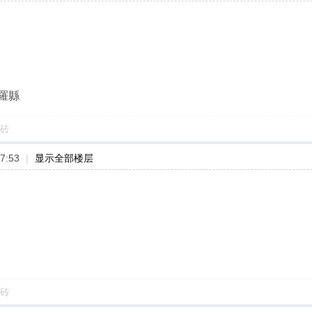
羅縣
砖
7:53
|
显示全部楼层
砖