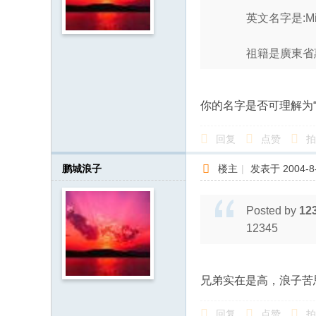
英文名字是:Mic
祖籍是廣東省
你的名字是否可理解为“
回复
点赞
拍
鹏城浪子
楼主
|
发表于 2004-8-
Posted by
12
12345
兄弟实在是高，浪子苦
回复
点赞
拍