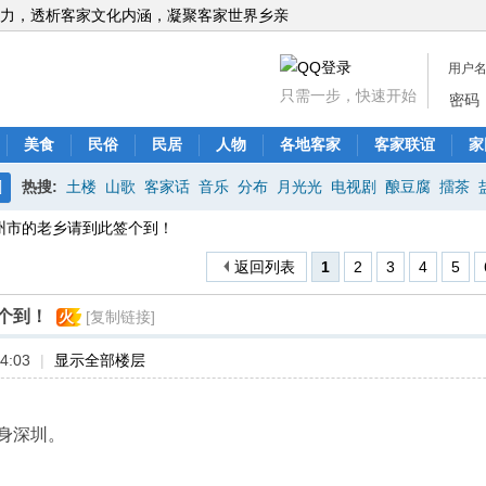
力，透析客家文化内涵，凝聚客家世界乡亲
用户
只需一步，快速开始
密码
美食
民俗
民居
人物
各地客家
客家联谊
家
热搜:
土楼
山歌
客家话
音乐
分布
月光光
电视剧
酿豆腐
擂茶
搜
州市的老乡请到此签个到！
索
返回列表
1
2
3
4
5
个到！
火
[复制链接]
4:03
|
显示全部楼层
身深圳。