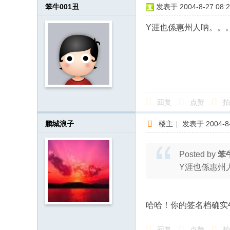
笨牛001丑
发表于 2004-8-27 08:2
Y涯也係惠州人呐。。
回复
点赞
拍
鹏城浪子
楼主
|
发表于 2004-8-
Posted by
笨
Y涯也係惠州
哈哈！你的签名档确实
回复
点赞
拍